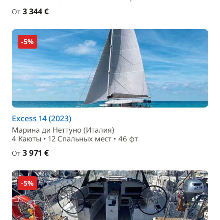
3 344 €
От
-5%
Excess 14 (2023)
Марина ди Неттуно (Италия)
4 Каюты • 12 Спальныx мест • 46 фт
3 971 €
От
-5%