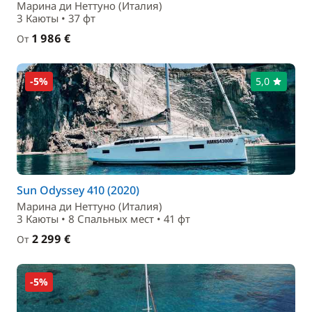
Марина ди Неттуно (Италия)
3 Каюты • 37 фт
1 986 €
От
-5%
5,0
Sun Odyssey 410 (2020)
Марина ди Неттуно (Италия)
3 Каюты • 8 Спальныx мест • 41 фт
2 299 €
От
-5%