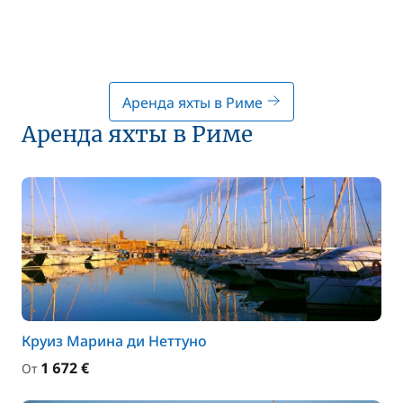
Аренда яхты в Риме
Аренда яхты в Риме
Круиз Марина ди Неттуно
1 672 €
От