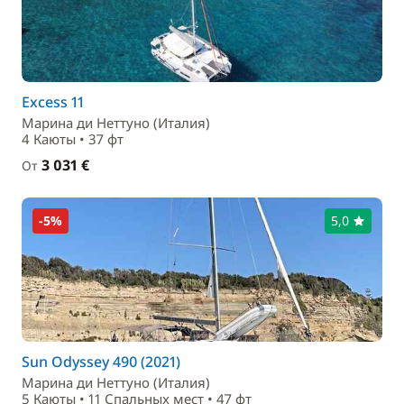
Excess 11
Марина ди Неттуно (Италия)
4 Каюты • 37 фт
3 031 €
От
-5%
5,0
Sun Odyssey 490 (2021)
Марина ди Неттуно (Италия)
5 Каюты • 11 Спальныx мест • 47 фт