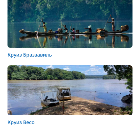
Круиз Браззавиль
Круиз Весо