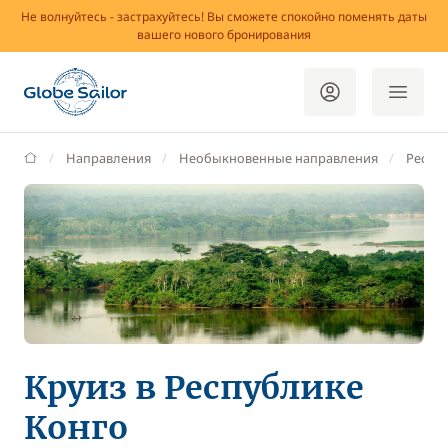
Не волнуйтесь - застрахуйтесь! Вы сможете спокойно поменять даты
вашего нового бронирования
GlobeSailor
Направления
Необыкновенные направления
Респу
Круиз в Республике
Конго