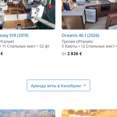
sey 519 (2019)
Oceanis 46.1 (2026)
Италия)
Тропея (Италия)
• 11 Спальныx мест • 52 фт
5 Каюты • 12 Спальныx мест •
 €
2 826 €
От
Аренда яхты в Калабрии