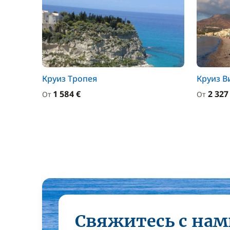
Круиз Тропея
Круиз В
1 584 €
2 327
От
От
Свяжитесь с нам