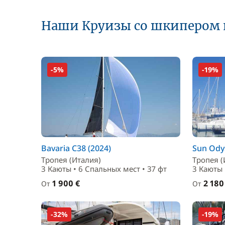
Наши Круизы со шкипером 
-5%
-19%
Bavaria C38 (2024)
Sun Odys
Тропея (Италия)
Тропея (
3 Каюты • 6 Спальныx мест • 37 фт
3 Каюты 
1 900 €
2 180
От
От
-32%
-19%