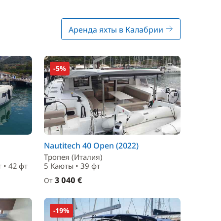
Аренда яхты в Калабрии
-5%
Nautitech 40 Open (2022)
Тропея (Италия)
 • 42 фт
5 Каюты • 39 фт
3 040 €
От
-19%