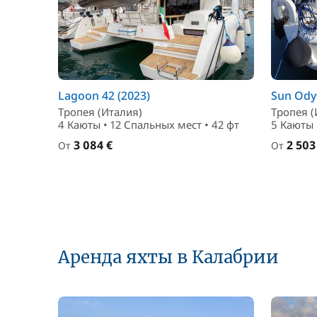
Lagoon 42 (2023)
Sun Odys
Тропея (Италия)
Тропея (
4 Каюты • 12 Спальныx мест • 42 фт
5 Каюты 
3 084 €
2 503
От
От
Аренда яхты в Калабрии