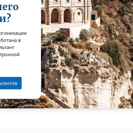
шего
и?
организации
аботана в
льтант
ктронной
з
ьтантов