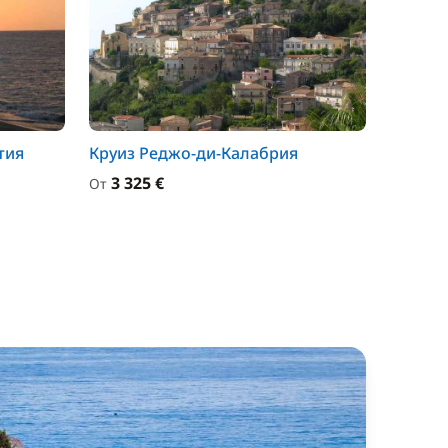
тия
Круиз Реджо-ди-Калабрия
3 325 €
От