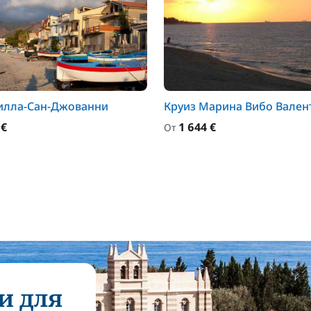
илла-Сан-Джованни
Круиз Марина Вибо Вален
 €
1 644 €
От
и для