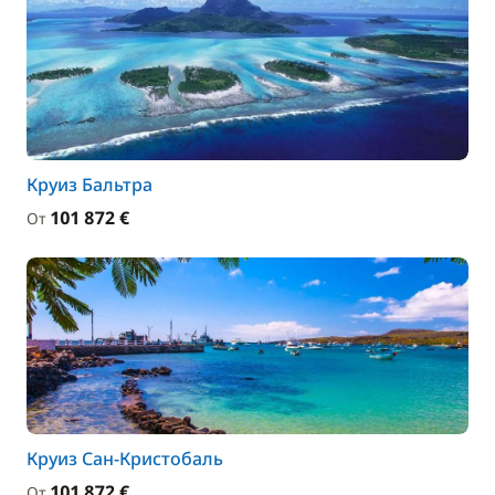
Круиз Бальтра
101 872 €
От
Круиз Сан-Кристобаль
101 872 €
От