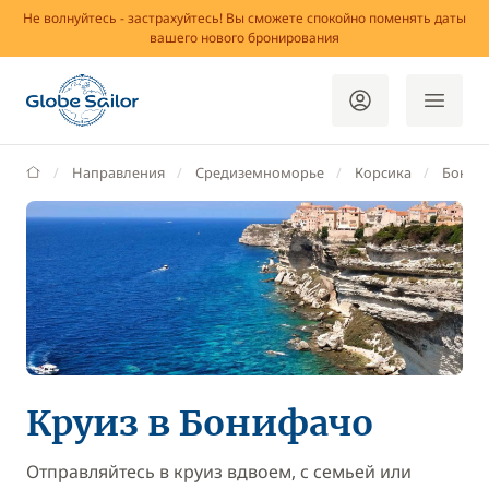
Не волнуйтесь - застрахуйтесь! Вы сможете спокойно поменять даты
вашего нового бронирования
GlobeSailor
Направления
Средиземноморье
Корсика
Бониф
Круиз в Бонифачо
Отправляйтесь в круиз вдвоем, с семьей или