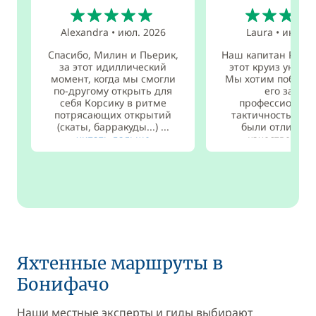
5
5
Alexandra
•
июл. 2026
Laura
•
июл. 2
Спасибо, Милин и Пьерик,
Наш капитан Робин
за этот идиллический
этот круиз уника
момент, когда мы смогли
Мы хотим поблаг
по-другому открыть для
его за его
себя Корсику в ритме
профессионали
потрясающих открытий
тактичность. Пр
(скаты, барракуды...) ...
были отличны
читать дальше
качественны
Яхтенные маршруты в
Бонифачо
Наши местные эксперты и гиды выбирают