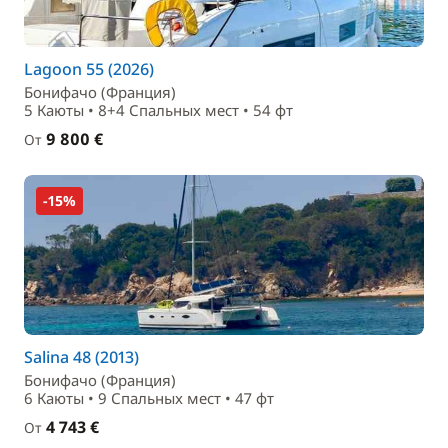
Lagoon 55 (2026)
Бонифачо (Франция)
5 Каюты • 8+4 Спальныx мест • 54 фт
9 800 €
От
-15%
Salina 48 (2013)
Бонифачо (Франция)
6 Каюты • 9 Спальныx мест • 47 фт
4 743 €
От