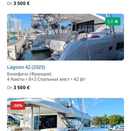
3 500 €
От
5,0
Lagoon 42 (2025)
Бонифачо (Франция)
4 Каюты • 8+2 Спальныx мест • 42 фт
3 500 €
От
-30%