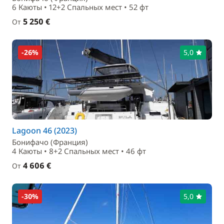
6 Каюты • 12+2 Спальныx мест • 52 фт
5 250 €
От
-26%
5,0
Lagoon 46 (2023)
Бонифачо (Франция)
4 Каюты • 8+2 Спальныx мест • 46 фт
4 606 €
От
-30%
5,0