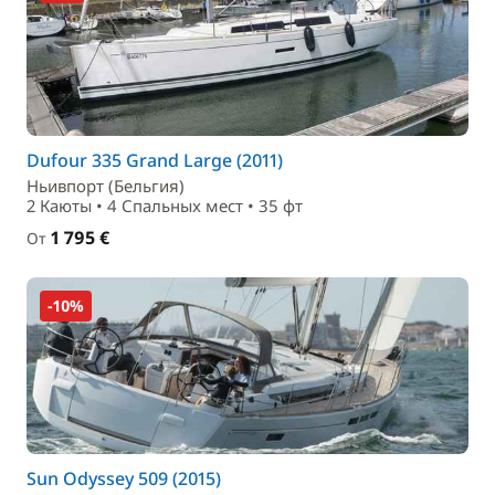
Dufour 335 Grand Large (2011)
Ньивпорт (Бельгия)
2 Каюты • 4 Спальныx мест • 35 фт
1 795 €
От
-10%
Sun Odyssey 509 (2015)