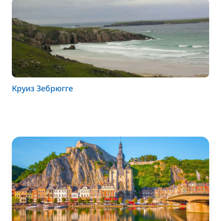
Круиз Зебрюгге