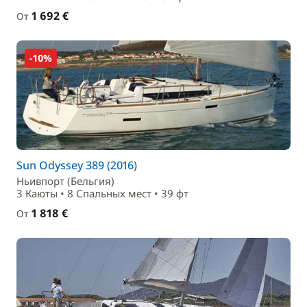
1 692 €
От
-10%
Sun Odyssey 389 (2016)
Ньивпорт (Бельгия)
3 Каюты • 8 Спальныx мест • 39 фт
1 818 €
От