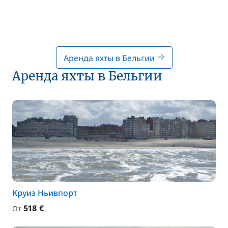
Аренда яхты в Бельгии
Аренда яхты в Бельгии
Круиз Ньивпорт
518 €
От