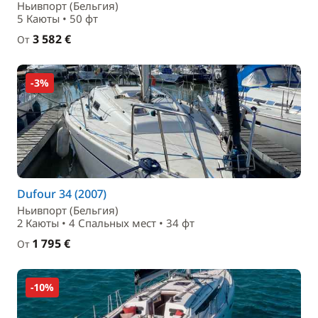
Ньивпорт (Бельгия)
5 Каюты • 50 фт
3 582 €
От
-3%
Dufour 34 (2007)
Ньивпорт (Бельгия)
2 Каюты • 4 Спальныx мест • 34 фт
1 795 €
От
-10%