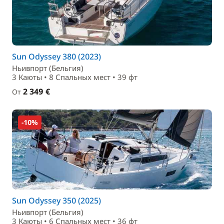
Sun Odyssey 380 (2023)
Ньивпорт (Бельгия)
3 Каюты • 8 Спальныx мест • 39 фт
2 349 €
От
-10%
Sun Odyssey 350 (2025)
Ньивпорт (Бельгия)
3 Каюты • 6 Спальныx мест • 36 фт