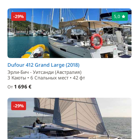
-29%
5,0
Dufour 412 Grand Large (2018)
Эрли-Бич - Уитсанди (Австралия)
3 Каюты • 6 Спальныx мест • 42 фт
1 696 €
От
-29%