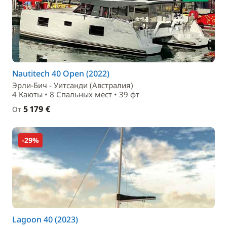
Nautitech 40 Open (2022)
Эрли-Бич - Уитсанди (Австралия)
4 Каюты • 8 Спальныx мест • 39 фт
5 179 €
От
-29%
Lagoon 40 (2023)