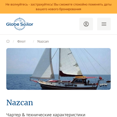
Не волнуйтесь - застрахуйтесь! Вы сможете спокойно поменять даты
вашего нового бронирования
GlobeSailor
Флот
Nazcan
Nazcan
Чартер & технические характеристики