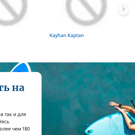
Kayhan Kaptan
Do
ть на
в так и для
тесь
олее чем 180