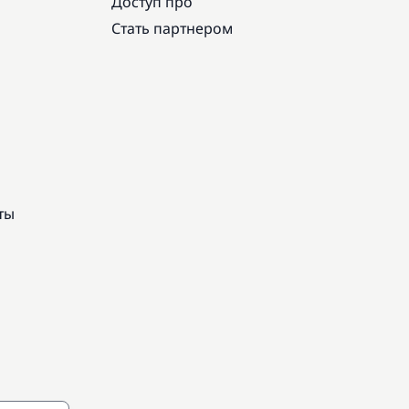
Доступ про
Стать партнером
ты