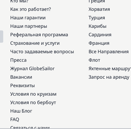
Кто мы?
Греция
Как это работает?
Хорватия
Наши гарантии
Турция
Наши партнеры
Карибы
Реферальная программа
Сардиния
Страхование и услуги
Франция
Часто задаваемые вопросы
Все Направления
Пресса
Флот
Журнал GlobeSailor
Яхтенные маршру
Вакансии
Запрос на аренду
Реквизиты
Условия по круизам
Условия по бербоут
Наш Блог
FAQ
Связаться с нами