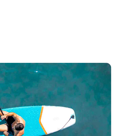
uble Eagle
Lycian Queen