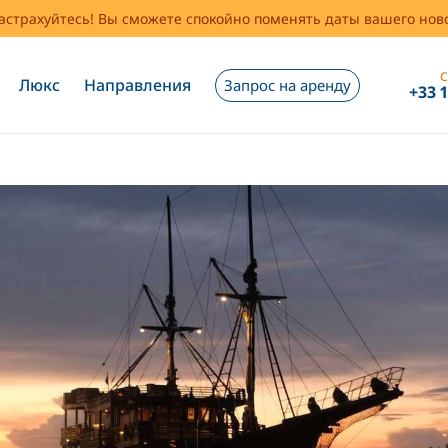
застрахуйтесь! Вы сможете спокойно поменять даты вашего но
С
Люкс
Направления
Запрос на аренду
+33 