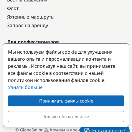
Флот
Яхтенные маршруты
Запрос на аренду
Для профессионалов
Доступ про
Мы используем файлы cookie для улучшения
вашего опыта и персонализации контента и
Стать партнером
рекламы. Используя наш сайт, вы принимаете
все файлы cookie в соответствии с нашей
Популярные направления
политикой использования файлов cookie.
Узнать больше
Принимать файлы cookie
Только обязательные
© GlobeSailor
Круизы и аренда яхт с 2008 года
Есть вопросы?