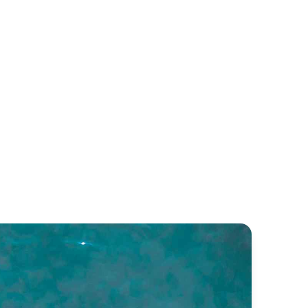
cayusuf
Dear Lila
Turkish Gulet