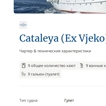
Cataleya (Ex Vjeko
Чартер & технические характеристики
9 общее количество кают
9 ванные 
9 гальюн (туалет)
Тип судна
Гулет