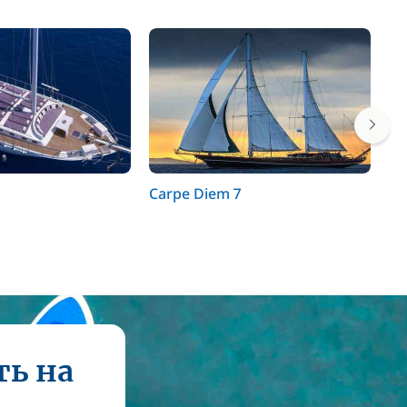
Carpe Diem 7
Ko
ть на