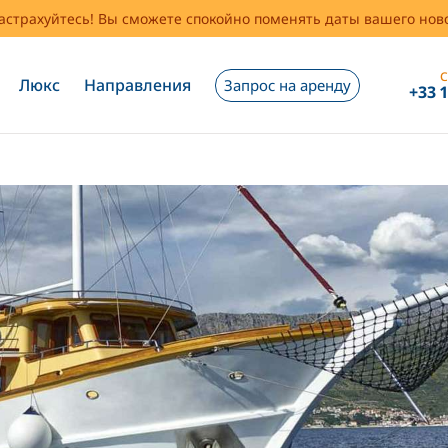
застрахуйтесь! Вы сможете спокойно поменять даты вашего но
С
Люкс
Направления
Запрос на аренду
+33 