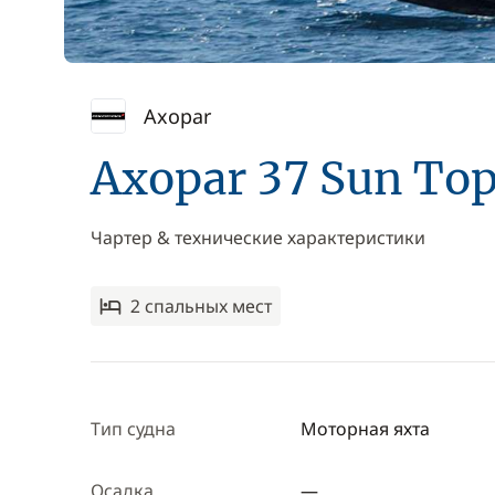
Axopar
Axopar 37 Sun To
Чартер & технические характеристики
2 спальныx мест
Тип судна
Моторная яхта
Осадка
—