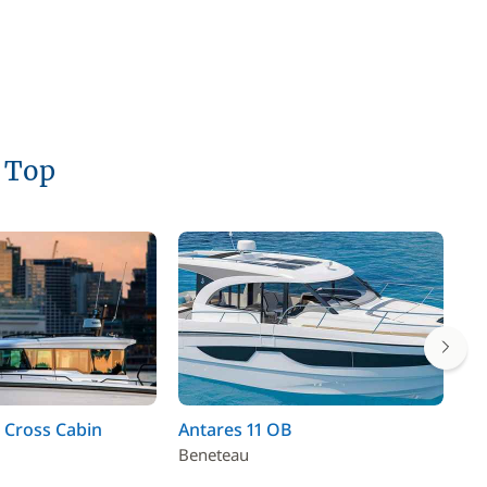
 Top
 Cross Cabin
Antares 11 OB
Sw
Beneteau
Be