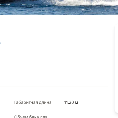
p
Габаритная длина
11.20 м
Объем бака для