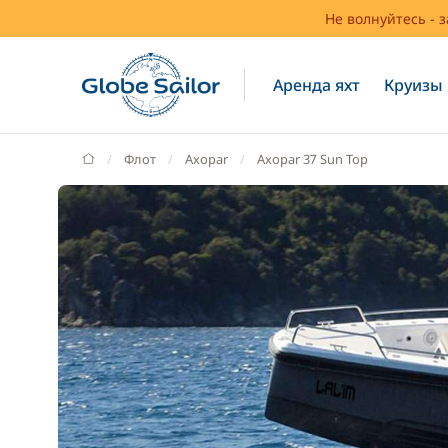
Не волнуйтесь - 
Аренда яхт
Круизы
GlobeSailor
Флот
Axopar
Axopar 37 Sun Top