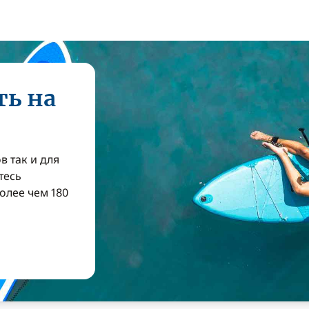
ть на
в так и для
тесь
олее чем 180