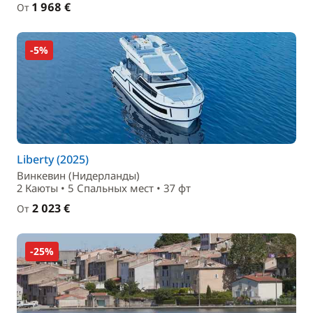
1 968 €
От
-5%
Liberty (2025)
Винкевин (Нидерланды)
2 Каюты • 5 Спальныx мест • 37 фт
2 023 €
От
-25%