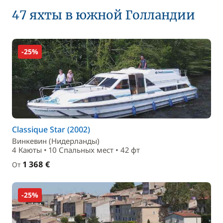
47 яхты в южной Голландии
-25%
Classique Star (2002)
Винкевин (Нидерланды)
4 Каюты • 10 Спальныx мест • 42 фт
1 368 €
От
-25%