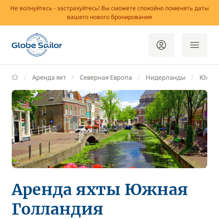
Не волнуйтесь - застрахуйтесь! Вы сможете спокойно поменять даты
вашего нового бронирования
GlobeSailor
Аренда яхт
Северная Европа
Нидерланды
Южная
Аренда яхты Южная
Голландия