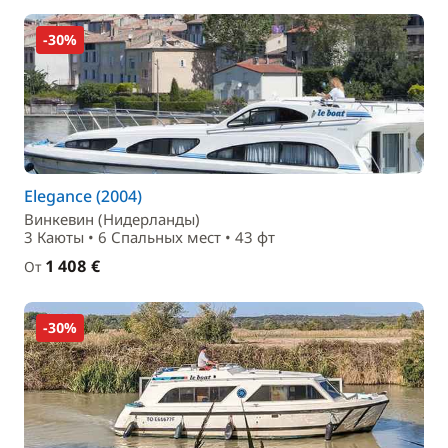
-30%
Elegance (2004)
Винкевин (Нидерланды)
3 Каюты • 6 Спальныx мест • 43 фт
1 408 €
От
-30%