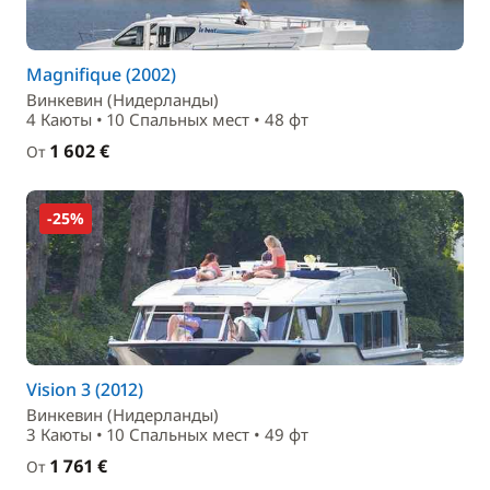
Magnifique (2002)
Винкевин (Нидерланды)
4 Каюты • 10 Спальныx мест • 48 фт
1 602 €
От
-25%
Vision 3 (2012)
Винкевин (Нидерланды)
3 Каюты • 10 Спальныx мест • 49 фт
1 761 €
От