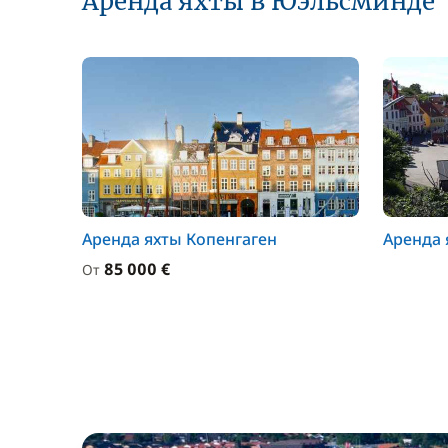
Аренда яхты в Юэльсминде
Аренда яхты Копенгаген
Аренда 
85 000 €
От