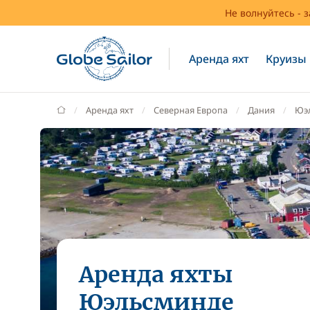
Не волнуйтесь - 
Аренда яхт
Круизы
GlobeSailor
Аренда яхт
Северная Европа
Дания
Юэ
Аренда яхты
Юэльсминде