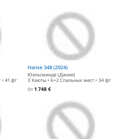
Hanse 348 (2024)
Юэльсминде (Дания)
 • 41 фт
3 Каюты • 6+2 Спальныx мест • 34 фт
1 748 €
От