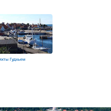
яхты Гудхьем