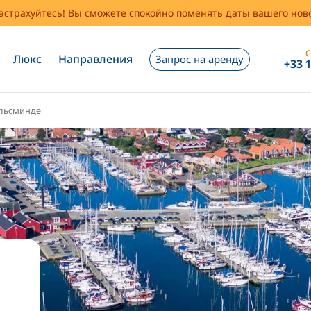
застрахуйтесь! Вы сможете спокойно поменять даты вашего но
С
Люкс
Направления
Запрос на аренду
+33 
льсминде