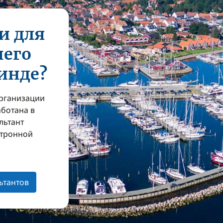
и для
шего
инде?
организации
аботана в
льтант
ктронной
з
ьтантов