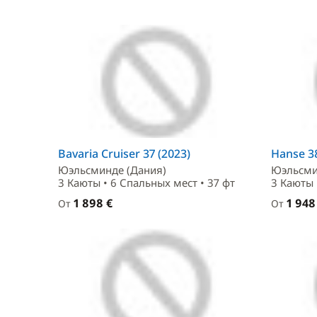
Bavaria Cruiser 37 (2023)
Hanse 38
Юэльсминде (Дания)
Юэльсми
3 Каюты • 6 Спальныx мест • 37 фт
3 Каюты 
1 898 €
1 948
От
От