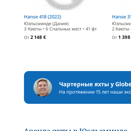
Hanse 418 (2022)
Hanse 31
Юэльсминде (Дания)
Юэльсми
3 Каюты • 6 Спальныx мест • 41 фт
2 Каюты 
2 148 €
1 398
От
От
Чартерные яхты у Globe
На протяжении 15 лет наши эк