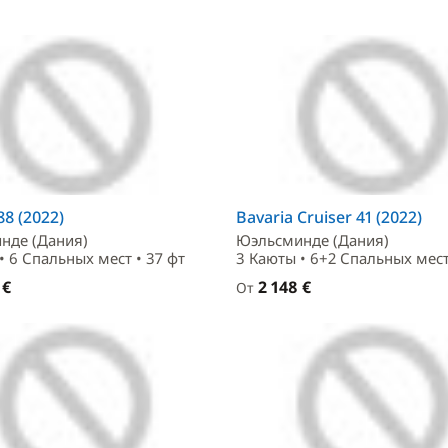
8 (2022)
Bavaria Cruiser 41 (2022)
нде (Дания)
Юэльсминде (Дания)
• 6 Спальныx мест • 37 фт
3 Каюты • 6+2 Спальныx мест
 €
2 148 €
От