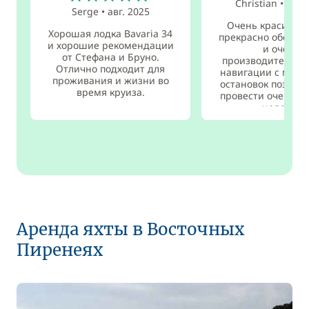
Christian
•
окт.
Serge
•
авг. 2025
Очень красивое 
Хорошая лодка Bavaria 34
прекрасно оборуд
и хорошие рекомендации
и очень
от Стефана и Бруно.
производительное
Отлично подходит для
навигации с мно
проживания и жизни во
остановок позвол
время круиза.
провести очень к
неделю.
Аренда яхты в Восточных
Пиренеях