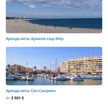
Аренда яхты Аржеле-сюр-Мер
Аренда яхты Сен-Сиприен
3 501 €
От