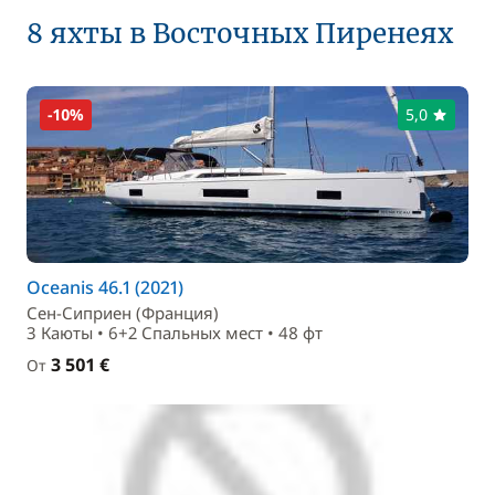
8 яхты в Восточных Пиренеях
-10%
5,0
Oceanis 46.1 (2021)
Сен-Сиприен (Франция)
3 Каюты • 6+2 Спальныx мест • 48 фт
3 501 €
От