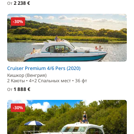
2 238 €
От
-30%
Cruiser Premium 4/6 Pers (2020)
Кишкор (Венгрия)
2 Каюты • 4+2 Спальныx мест • 36 фт
1 888 €
От
-30%