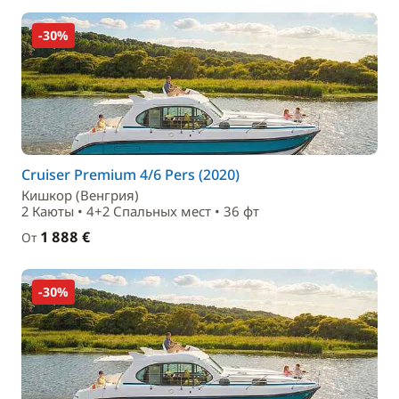
-30%
Cruiser Premium 4/6 Pers (2020)
Кишкор (Венгрия)
2 Каюты • 4+2 Спальныx мест • 36 фт
1 888 €
От
-30%