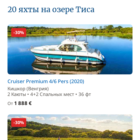
20 яхты на озере Тиса
-30%
Cruiser Premium 4/6 Pers (2020)
Кишкор (Венгрия)
2 Каюты • 4+2 Спальныx мест • 36 фт
1 888 €
От
-30%