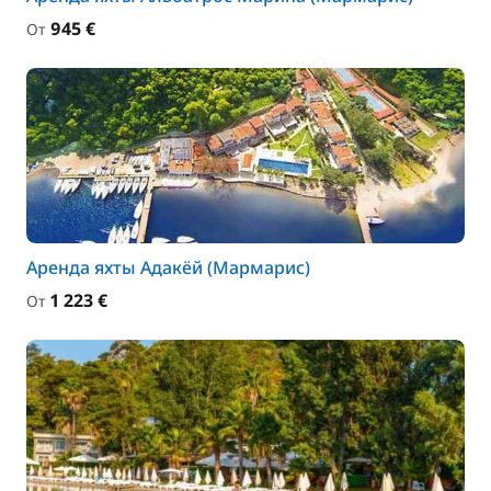
945 €
От
Аренда яхты Адакёй (Мармарис)
1 223 €
От