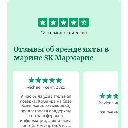
4.7
12 отзывов клиентов
Отзывы об аренде яхты в
марине SK Мармарис
5
Michael
•
сент. 2025
5
У нас была удивительная
поездка. Команда на базе
Xavier
•
июл. 2
была очень отзывчивой,
предоставляя поддержку
Все очень хор
по трансферам и
информации, а яхта была
чистой, комфортной и с...