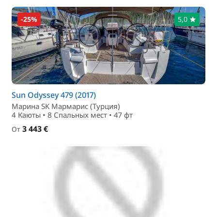
-25%
5,0
Sun Odyssey 479 (2017)
Маринa SK Мармарис (Турция)
4 Каюты • 8 Спальныx мест • 47 фт
3 443 €
От