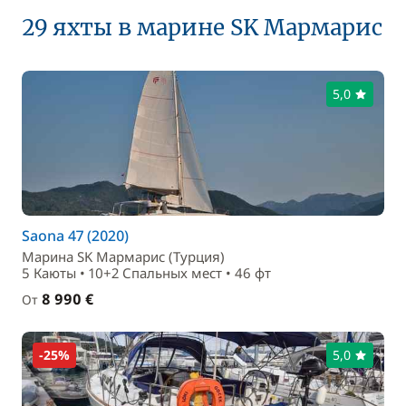
29 яхты в марине SK Мармарис
5,0
Saona 47 (2020)
Маринa SK Мармарис (Турция)
5 Каюты • 10+2 Спальныx мест • 46 фт
8 990 €
От
-25%
5,0