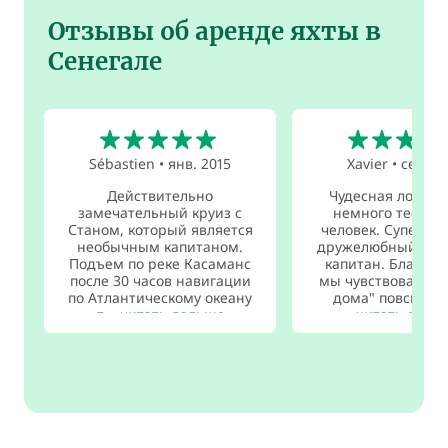
Отзывы об аренде яхты в
Сенегале
5
5
Sébastien
•
янв. 2015
Xavier
•
сент. 
Действительно
Чудесная лодка, 
замечательный круиз с
немного тесная 
Станом, который является
человек. Супер о
необычным капитаном.
дружелюбный и к
Подъем по реке Касаманс
капитан. Благода
после 30 часов навигации
мы чувствовали се
по Атлантическому океану
дома" повсюду на
п...
читать дальше
читать даль