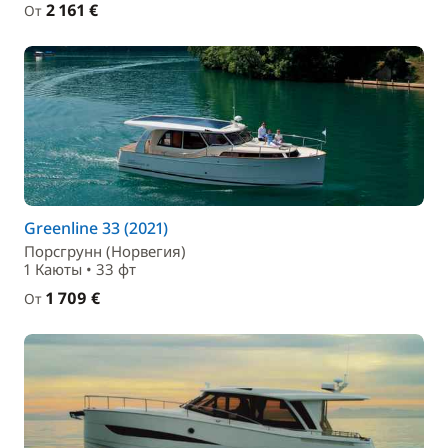
2 161 €
От
Greenline 33 (2021)
Порсгрунн (Норвегия)
1 Каюты • 33 фт
1 709 €
От