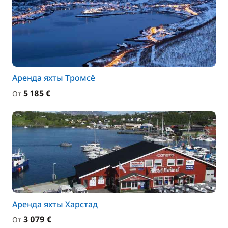
Аренда яхты Тромсё
5 185 €
От
Аренда яхты Харстад
3 079 €
От