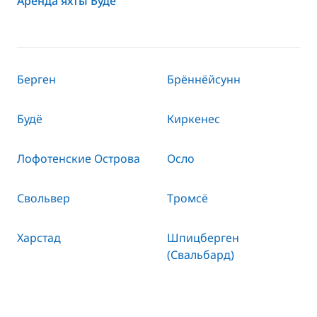
Аренда яхты Будё
Берген
Брённёйсунн
Будё
Киркенес
Лофотенские Острова
Осло
Свольвер
Тромсё
Харстад
Шпицберген
(Свальбард)