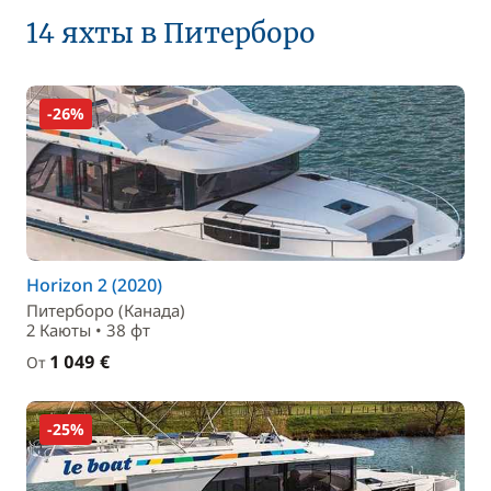
14 яхты в Питерборо
-26%
Horizon 2 (2020)
Питерборо (Канада)
2 Каюты • 38 фт
1 049 €
От
-25%