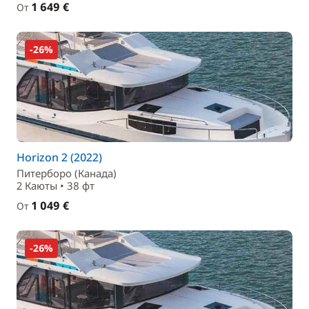
1 649 €
От
-26%
Horizon 2 (2022)
Питерборо (Канада)
2 Каюты • 38 фт
1 049 €
От
-26%