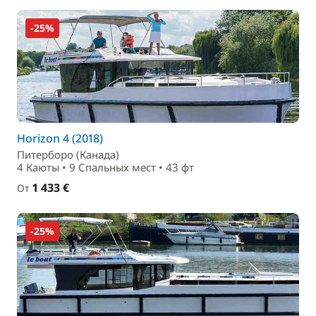
-25%
Horizon 4 (2018)
Питерборо (Канада)
4 Каюты • 9 Спальныx мест • 43 фт
1 433 €
От
-25%