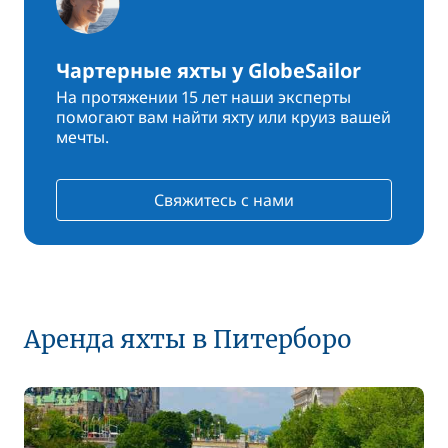
Чартерные яхты у GlobeSailor
На протяжении 15 лет наши эксперты
помогают вам найти яхту или круиз вашей
мечты.
Свяжитесь с нами
Аренда яхты в Питерборо