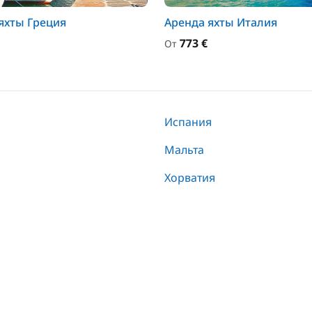
яхты Греция
Аренда яхты Италия
773 €
От
Испания
а
Мальта
Хорватия