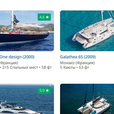
4,6
One design (2000)
Galathea 65 (2009)
(Франция)
Монако (Франция)
• 2+5 Спальныx мест • 58 фт
5 Каюты • 63 фт
5,0