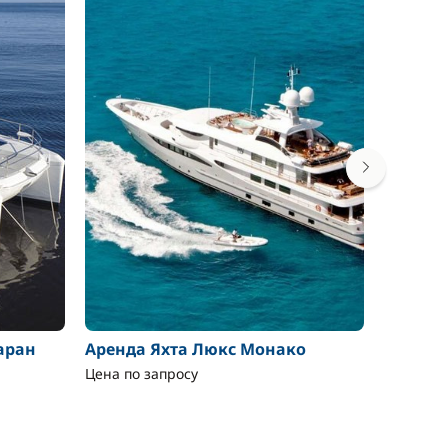
аран
Аренда Яхта Люкс Монако
Аренда
Цена по запросу
Цена по 