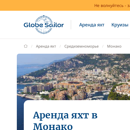
Не волнуйтесь - 
Аренда яхт
Круизы
GlobeSailor
Аренда яхт
Средиземноморье
Монако
Аренда яхт в
Монако