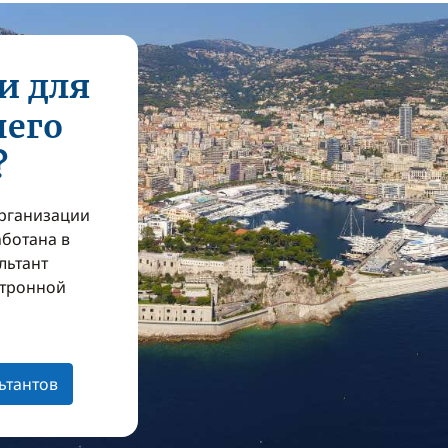
и для
шего
?
организации
аботана в
льтант
ктронной
з
ьтантов