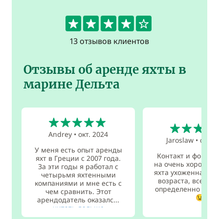
4.1
13 отзывов клиентов
Отзывы об аренде яхты в
марине Дельта
5
5
Andrey
•
окт. 2024
Jaroslaw
•
сент.
У меня есть опыт аренды
Контакт и формал
яхт в Греции с 2007 года.
на очень хорошем 
За эти годы я работал с
яхта ухоженная дл
четырьмя яхтенными
возраста, все в п
компаниями и мне есть с
определенно рек
чем сравнить. Этот
😉
арендодатель оказалс...
читать дальше