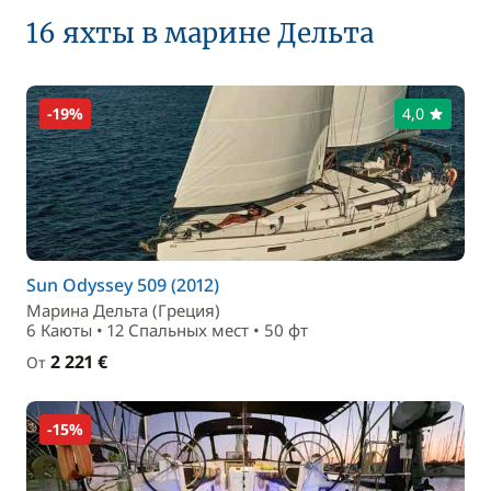
16 яхты в марине Дельта
-19%
4,0
Sun Odyssey 509 (2012)
Марина Дельта (Греция)
6 Каюты • 12 Спальныx мест • 50 фт
2 221 €
От
-15%