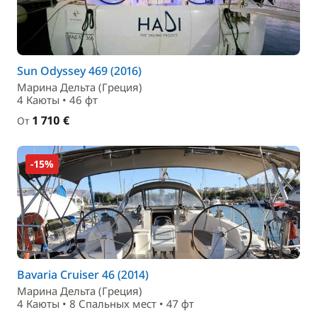
Sun Odyssey 469 (2016)
Марина Дельта (Греция)
4 Каюты • 46 фт
1 710 €
От
-15%
Bavaria Cruiser 46 (2014)
Марина Дельта (Греция)
4 Каюты • 8 Спальныx мест • 47 фт