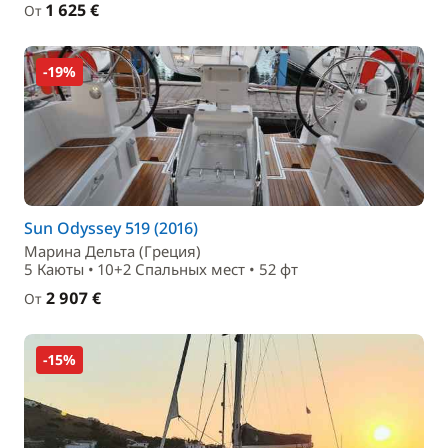
1 625 €
От
-19%
Sun Odyssey 519 (2016)
Марина Дельта (Греция)
5 Каюты • 10+2 Спальныx мест • 52 фт
2 907 €
От
-15%