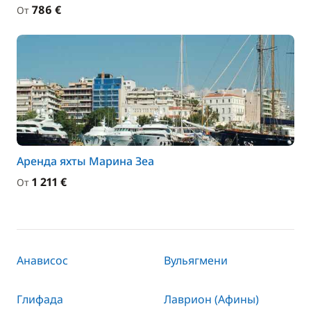
786 €
От
Аренда яхты Марина Зеа
1 211 €
От
Анависос
Вульягмени
Глифада
Лаврион (Афины)