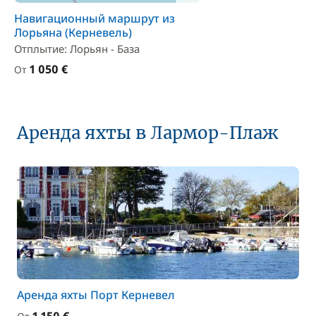
Навигационный маршрут из
Лорьяна (Керневель)
Отплытие: Лорьян - База
1 050 €
От
Аренда яхты в Лармор-Плаж
Аренда яхты Порт Керневел