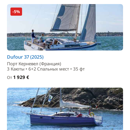
-5%
Dufour 37 (2025)
Порт Керневел (Франция)
3 Каюты • 6+2 Спальныx мест • 35 фт
1 929 €
От