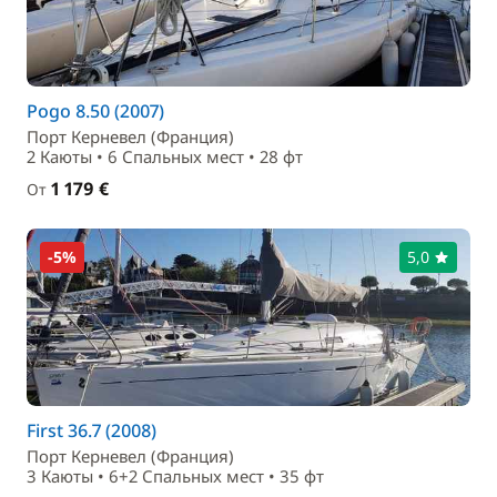
Pogo 8.50 (2007)
Порт Керневел (Франция)
2 Каюты • 6 Спальныx мест • 28 фт
1 179 €
От
-5%
5,0
First 36.7 (2008)
Порт Керневел (Франция)
3 Каюты • 6+2 Спальныx мест • 35 фт