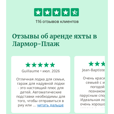
4.5
116 отзывов клиентов
Отзывы об аренде яхты в
Лармор-Плаж
5
5
Jean-Baptiste
•
июл
Guillaume
•
июл. 2026
Очень красивый 
Отличная лодка для семьи,
семьей с идеал
гараж для надувной лодки
погодой, что
- это настоящий плюс для
познакомить и
детей. Автоматические
парусным спортом 
подставки необходимы для
Идеальная лодка, 
того, чтобы отправиться в
очень хорошо реаг
риу или ...
читать дальше
хорошо о...
читать