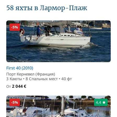
58 яхты в Лармор-Плаж
-5%
First 40 (2010)
Порт Керневел (Франция)
3 Каюты • 8 Спальныx мест • 40 фт
2 044 €
От
-5%
4,4