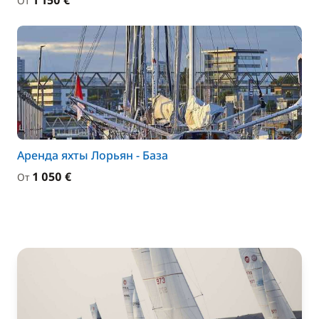
1 150 €
От
Аренда яхты Лорьян - База
1 050 €
От