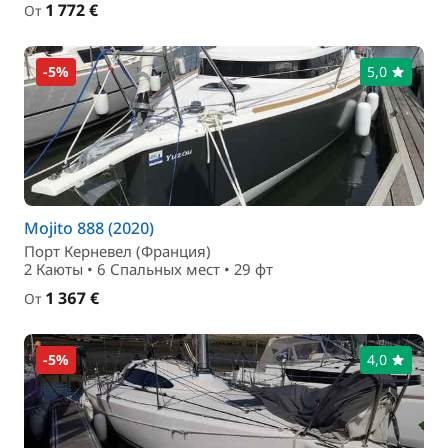
1 772 €
От
-5%
5,0
Mojito 888 (2020)
Порт Керневел (Франция)
2 Каюты • 6 Спальныx мест • 29 фт
1 367 €
От
-5%
4,0