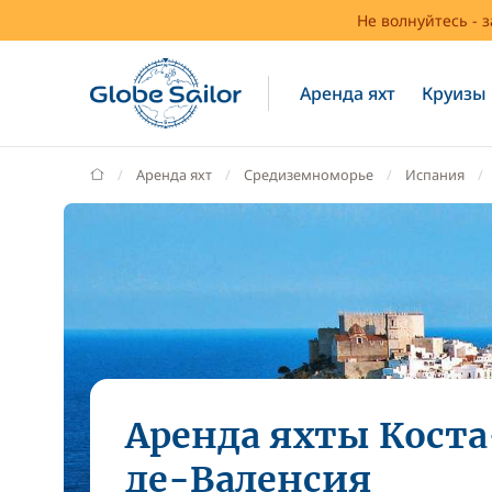
Не волнуйтесь - 
Аренда яхт
Круизы
GlobeSailor
Аренда яхт
Средиземноморье
Испания
Аренда яхты Коста
де-Валенсия