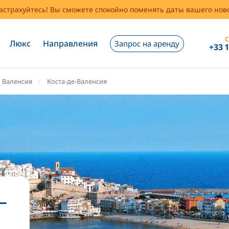
застрахуйтесь! Вы сможете спокойно поменять даты вашего но
С
Люкс
Направления
Запрос на аренду
+33 
Валенсия
Коста-де-Валенсия
-