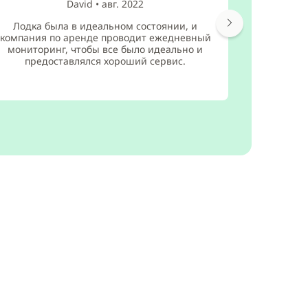
David
•
авг. 2022
Парусник 
Лодка была в идеальном состоянии, и
хо
компания по аренде проводит ежедневный
обслужива
мониторинг, чтобы все было идеально и
аренду
предоставлялся хороший сервис.
дру