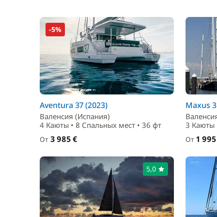
-5%
Aventura 37 (2023)
Maxus 3
Валенсия (Испания)
Валенсия
4 Каюты • 8 Спальныx мест • 36 фт
3 Каюты 
3 985 €
1 995
От
От
5,0