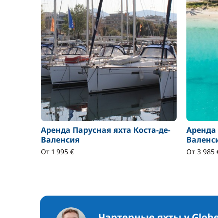
Аренда Парусная яхта Коста-де-
Аренда 
Валенсия
Валенс
От 1 995 €
От 3 985 
Чартерные яхты у Globe