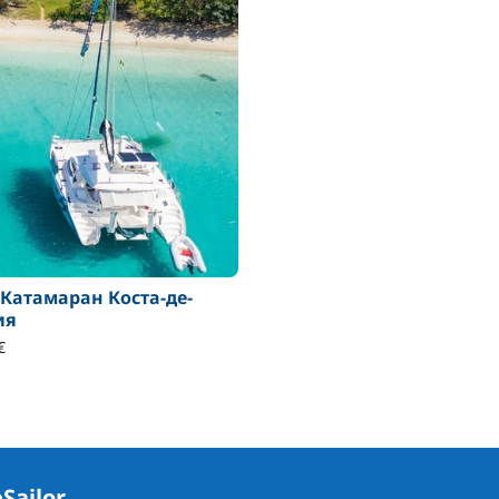
Катамаран Коста-де-
ия
€
Sailor