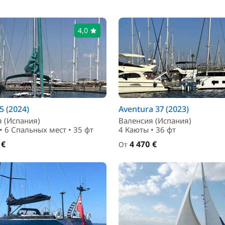
4,0
5 (2024)
Aventura 37 (2023)
 (Испания)
Валенсия (Испания)
• 6 Спальныx мест • 35 фт
4 Каюты • 36 фт
 €
4 470 €
От