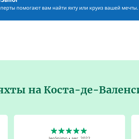
сперты помогают вам найти яхту или круиз вашей мечты.
яхты на Коста-де-Валенс
5
Jerónimo
•
авг. 2022