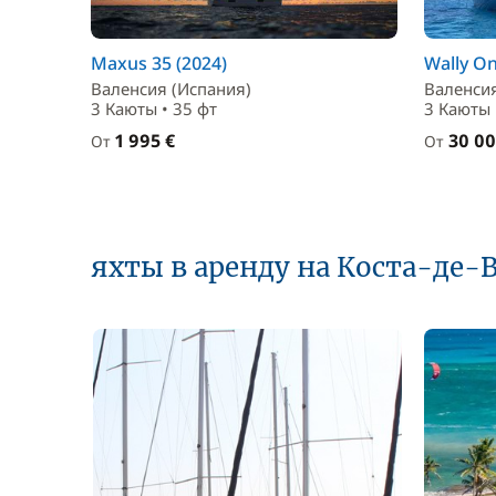
Maxus 35 (2024)
Wally On
Валенсия (Испания)
Валенсия
3 Каюты • 35 фт
3 Каюты 
1 995 €
30 00
От
От
яхты в аренду на Коста-де-