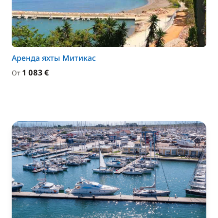
Аренда яхты Митикас
1 083 €
От