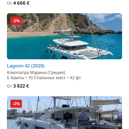
4 606 €
От
-2%
Lagoon 42 (2020)
Клеопатра Марина (Греция)
6 Каюты • 10 Спальныx мест • 42 фт
3 822 €
От
-2%