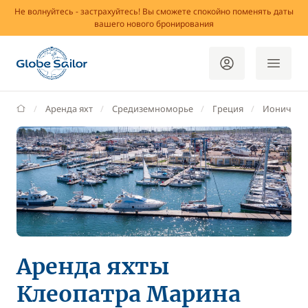
Не волнуйтесь - застрахуйтесь! Вы сможете спокойно поменять даты
вашего нового бронирования
GlobeSailor
Аренда яхт
Средиземноморье
Греция
Ионически
Аренда яхты
Клеопатра Марина