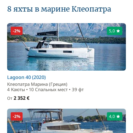
8 яхты в марине Клеопатра
-2%
5,0
Lagoon 40 (2020)
Клеопатра Марина (Греция)
4 Каюты • 10 Спальныx мест • 39 фт
2 352 €
От
-2%
4,0