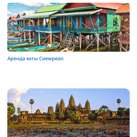
Аренда яхты Сиемреап