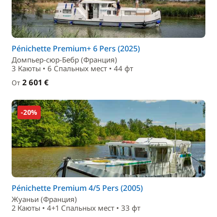
Pénichette Premium+ 6 Pers (2025)
Домпьер-сюр-Бебр (Франция)
3 Каюты • 6 Спальныx мест • 44 фт
2 601 €
От
-20%
Pénichette Premium 4/5 Pers (2005)
Жуаньи (Франция)
2 Каюты • 4+1 Спальныx мест • 33 фт