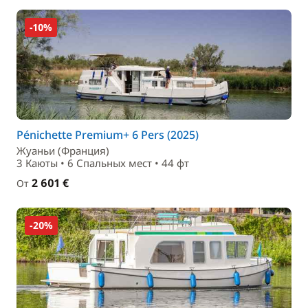
-10%
Pénichette Premium+ 6 Pers (2025)
Жуаньи (Франция)
3 Каюты • 6 Спальныx мест • 44 фт
2 601 €
От
-20%