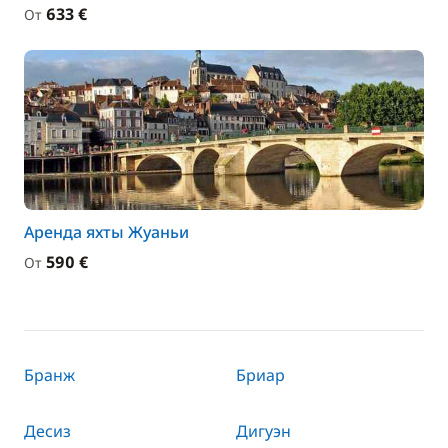
633 €
От
Аренда яхты Жуаньи
590 €
От
Бранж
Бриар
Десиз
Дигуэн