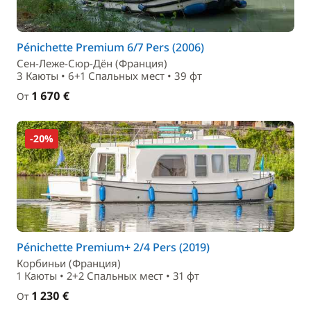
Pénichette Premium 6/7 Pers (2006)
Сен-Леже-Сюр-Дён (Франция)
3 Каюты • 6+1 Спальныx мест • 39 фт
1 670 €
От
-20%
Pénichette Premium+ 2/4 Pers (2019)
Корбиньи (Франция)
1 Каюты • 2+2 Спальныx мест • 31 фт
1 230 €
От