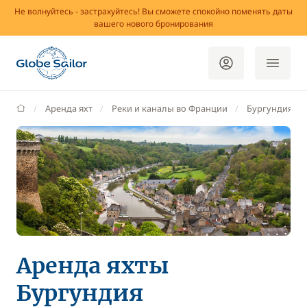
Не волнуйтесь - застрахуйтесь! Вы сможете спокойно поменять даты
вашего нового бронирования
GlobeSailor
Аренда яхт
Реки и каналы во Франции
Бургундия
Аренда яхты
Бургундия