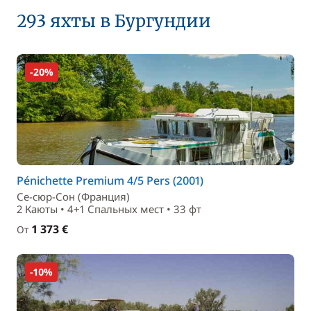
293 яхты в Бургундии
-20%
Pénichette Premium 4/5 Pers (2001)
Се-сюр-Сон (Франция)
2 Каюты • 4+1 Спальныx мест • 33 фт
1 373 €
От
-10%