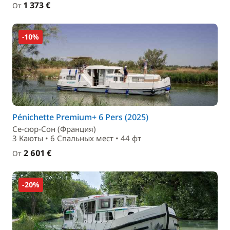
1 373 €
От
-10%
Pénichette Premium+ 6 Pers (2025)
Се-сюр-Сон (Франция)
3 Каюты • 6 Спальныx мест • 44 фт
2 601 €
От
-20%