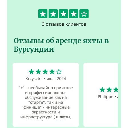
4.3
3 отзывов клиентов
Отзывы об аренде яхты в
Бургундии
4
Krzysztof
•
июл. 2024
5
"+" - необычайно приятное
и профессиональное
Philippe
•
апр. 
обслуживание как на
"старте", так и на
"финише" - интересные
окрестности и
инфраструктура ( шлюзы,
туннели ) - у...
читать
дальше