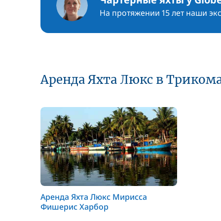
На протяжении 15 лет наши эк
Аренда Яхта Люкс в Триком
Аренда Яхта Люкс Мирисса
Фишерис Харбор