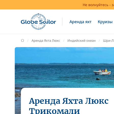
Не волнуйтесь - 
Аренда яхт
Круизы
GlobeSailor
Аренда Яхта Люкс
Индийский океан
Шри-Л
Аренда Яхта Люкс
Трикомали