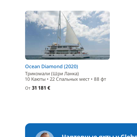
Ocean Diamond (2020)
Трикомали (Шри Ланка)
10 Каюты • 22 Спальныx мест • 88 фт
31 181 €
От
Чартерные яхты у Globe