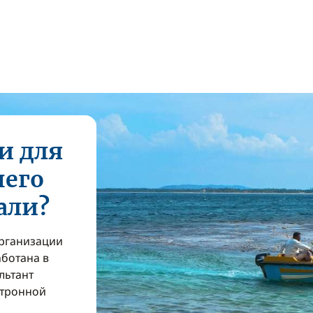
и для
шего
али?
организации
аботана в
льтант
ктронной
з