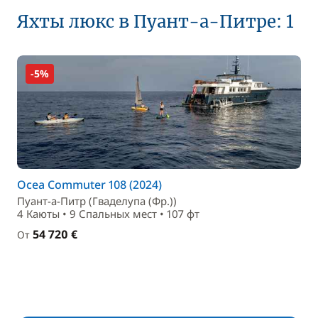
Яхты люкс в Пуант-а-Питре: 1
-5%
Ocea Commuter 108 (2024)
Пуант-а-Питр (Гваделупа (Фр.))
4 Каюты • 9 Спальныx мест • 107 фт
54 720 €
От