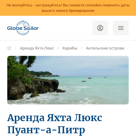
Не волнуйтесь - застрахуйтесь! Вы сможете спокойно поменять даты
вашего нового бронирования
GlobeSailor
Аренда Яхта Люкс
Карибы
Антильские острова
Г
Аренда Яхта Люкс
Пуант-а-Питр