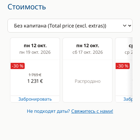
Стоимость
пн 12 окт.
пн 12 окт.
ср 14
пн 19 окт. 2026
сб 17 окт. 2026
ср 21 о
-30 %
-30 %
1 769 €
1 7
1 231 €
1 2
Распродано
Забронировать
Заброн
Не подходят даты?
Свяжитесь с нами!