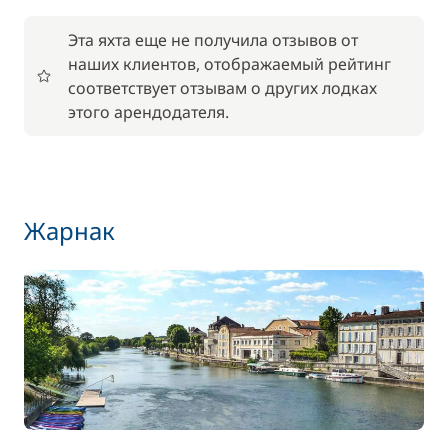
Эта яхта еще не получила отзывов от
По желанию
наших клиентов, отображаемый рейтинг
соответствует отзывам о других лодках
59,50 €
Wi-Fi
этого арендодателя.
/ неделя
59,50 €
Аренда велосипедов - взрослые
/ неделя
Жарнак
45,50 €
Аренда велосипедов - дети
/ неделя
56,00 €
Барбекю
/ неделя
17,50 €
Детское сиденье
/ неделя
85,00 €