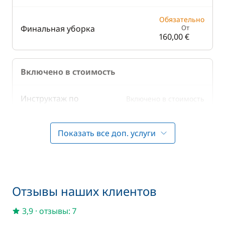
Обязательно
Финальная уборка
От
160,00 €
Включено в стоимость
Инструктаж по
Включено в стоимость
—
управлению яхтой
Показать все доп. услуги
Включено в стоимость
Плата за шлюзы
—
Включено в стоимость
Полотенца
—
Отзывы наших клиентов
Включено в стоимость
Постельное белье
3,9
·
отзывы: 7
—