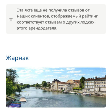
Эта яхта еще не получила отзывов от
По желанию
наших клиентов, отображаемый рейтинг
соответствует отзывам о других лодках
59,50 €
Wi-Fi
этого арендодателя.
/ неделя
59,50 €
Аренда велосипедов - взрослые
/ неделя
Жарнак
45,50 €
Аренда велосипедов - дети
/ неделя
56,00 €
Барбекю
/ неделя
17,50 €
Детское сиденье
/ неделя
85,00 €