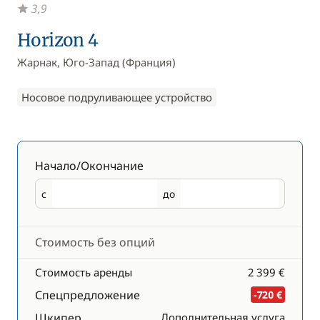
3,9
Horizon 4
Жарнак, Юго-Запад (Франция)
Носовое подруливающее устройство
Начало/Окончание
с
до
Начало
Окончание
Стоимость без опций
Стоимость аренды
2 399 €
Спецпредложение
-720 €
Шкипер
Дополнительная услуга