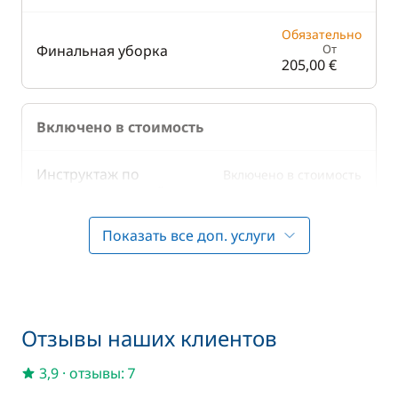
Обязательно
Финальная уборка
От
205,00 €
Включено в стоимость
Инструктаж по
Включено в стоимость
—
управлению яхтой
Показать все доп. услуги
Включено в стоимость
Плата за шлюзы
—
Включено в стоимость
Полотенца
—
Отзывы наших клиентов
Включено в стоимость
Постельное белье
3,9
·
отзывы: 7
—