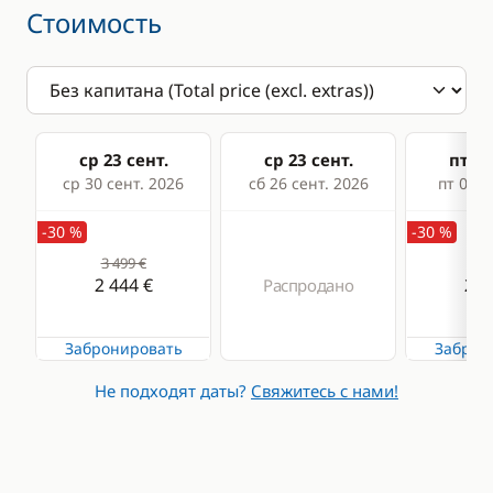
Стоимость
ср 23 сент.
ср 23 сент.
пт 25
ср 30 сент. 2026
сб 26 сент. 2026
пт 02 о
-30 %
-30 %
3 499 €
3 2
2 444 €
2 2
Распродано
Забронировать
Заброн
Не подходят даты?
Свяжитесь с нами!