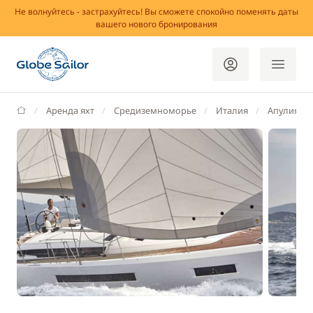
Не волнуйтесь - застрахуйтесь! Вы сможете спокойно поменять даты
вашего нового бронирования
GlobeSailor
Аренда яхт
Средиземноморье
Италия
Апулия