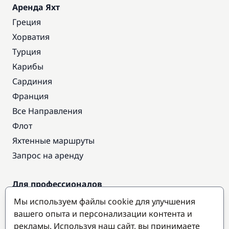
Аренда Яхт
Греция
Хорватия
Турция
Карибы
Сардиния
Франция
Все Направления
Флот
Яхтенные маршруты
Запрос на аренду
Для профессионалов
Доступ про
Мы используем файлы cookie для улучшения
Стать партнером
вашего опыта и персонализации контента и
рекламы. Используя наш сайт, вы принимаете