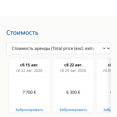
Брызгозащитный
козырёк
Колонки в кокпите
Носовое
Стоимость
подруливающее
устройство
Досуг
сб 15 авг.
сб 22 авг.
сб 29
Маски и трубки
сб 22 авг. 2026
сб 29 авг. 2026
сб 05 се
7 700 €
6 300 €
6 3
Забронировать
Забронировать
Заброн