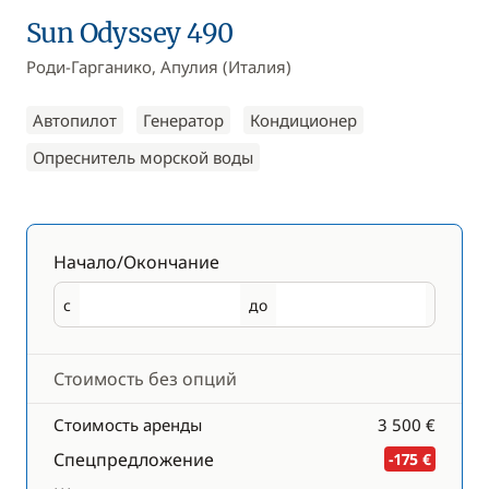
Sun Odyssey 490
Роди-Гарганико, Апулия (Италия)
Автопилот
Генератор
Кондиционер
Опреснитель морской воды
Начало/Окончание
с
до
Начало
Окончание
Стоимость без опций
Стоимость аренды
3 500 €
Спецпредложение
-175 €