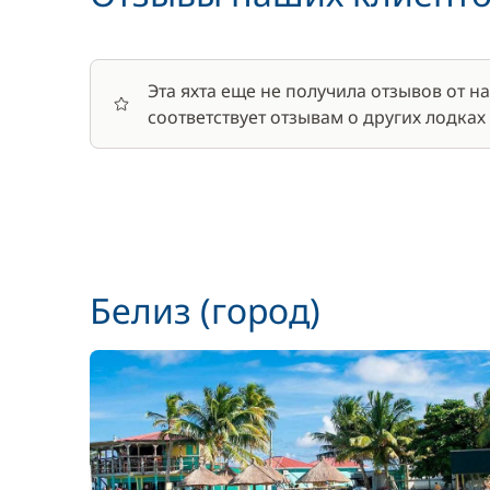
Полный пансион
Полотенца
Эта яхта еще не получила отзывов от 
соответствует отзывам о других лодках
Постельное белье
Продовольствие
Сбор за оформление документов
Белиз (город)
Трансфер
Финальная уборка
Шкипер
Шлюпка (тузик)