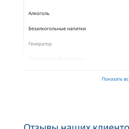
Алкоголь
Безалкогольные напитки
Генератор
Доска для SUP-серфинга
Каяк
Показать вс
Кок/Повар
Кондиционер
Матрос
Отзывы наших клиент