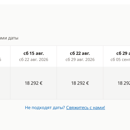
 SUP-серфинга
рубки
ние MP3/Jack
ами даты
ые снасти
сб 15 авг.
сб 22 авг.
сб 29 
6
сб 22 авг. 2026
сб 29 авг. 2026
сб 05 сен
18 292 €
18 292 €
18 29
Не подходят даты?
Свяжитесь с нами!