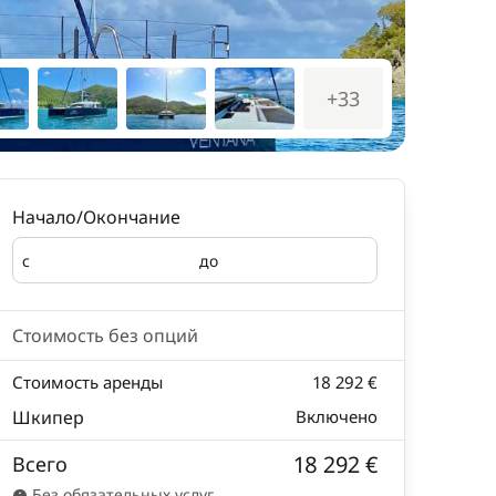
+33
Начало/Окончание
с
до
Начало
Окончание
Стоимость без опций
Стоимость аренды
18 292 €
Шкипер
Включено
18 292 €
Всего
Без обязательных услуг