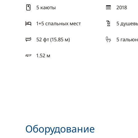
5 каюты
2018
год
1+5 спальныx мест
5 душев
52 фт (15.85 м)
5 гальюн
длина
1.52 м
осадка
Оборудование