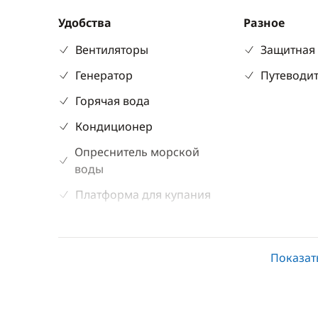
Удобства
Разное
Вентиляторы
Защитная
Генератор
Путеводит
Горячая вода
Кондиционер
Опреснитель морской
воды
Платформа для купания
Электрические туалеты
Показат
Кухня
Досуг
Кофеварка
Барбекю