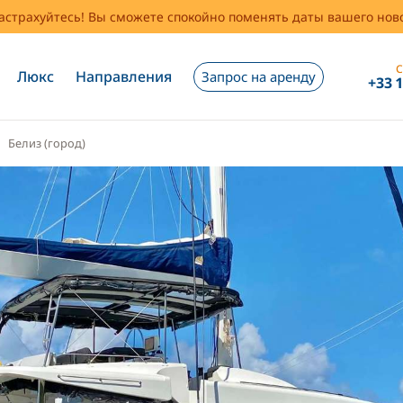
застрахуйтесь! Вы сможете спокойно поменять даты вашего но
С
Люкс
Направления
Запрос на аренду
+33 
Белиз (город)