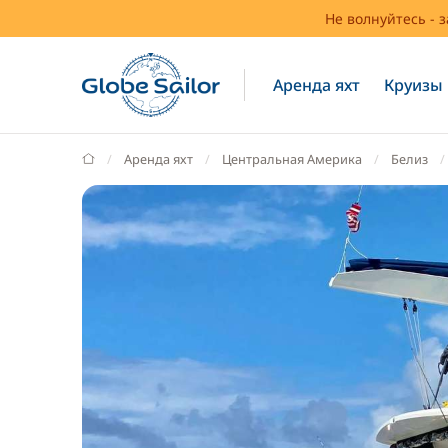
Не волнуйтесь - 
Аренда яхт
Круизы
GlobeSailor
Аренда яхт
Центральная Америка
Белиз