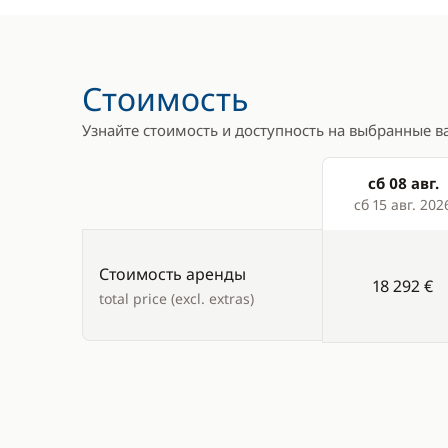
Льдогенератор
Доска для
Микроволновая печь
Каяк
Морозилка
Маски и т
Стоимость
Плита
Подключе
Узнайте стоимость и доступность на выбранные в
Холодильник
Рыболовн
сб 08 авг.
Products
сб 15 авг. 202
Стоимость аренды
18 292 €
total price (excl. extras)