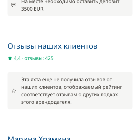
Сетка безопасности для детей
На месте необходимо оставить депозит
35,00 €
3500 EUR
200,00 €
Хостес
/ день
200,00 €
Отзывы наших клиентов
Шкипер
/ день
4,4
·
отзывы: 425
Эта яхта еще не получила отзывов от
наших клиентов, отображаемый рейтинг
соответствует отзывам о других лодках
этого арендодателя.
Марина Храмина