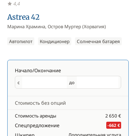
4,4
Astrea 42
Марина Храмина, Остров Муртер (Хорватия)
Автопилот
Кондиционер
Солнечная батарея
Начало/Окончание
с
до
Начало
Окончание
Стоимость без опций
Стоимость аренды
2 650 €
Спецпредложение
-662 €
Шкипер
Дополнительная услуга