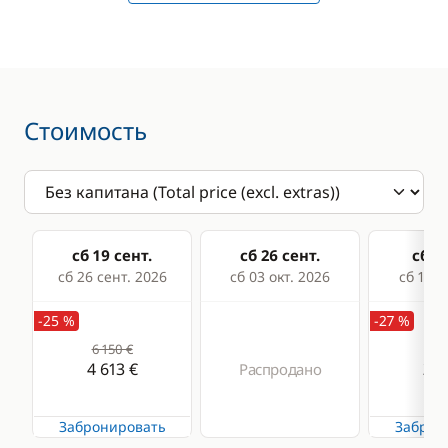
Брызгозащитный
Путеводитель и
козырёк
карты
Колонки в кокпите
Палубный душ
Стоимость
Стол в кокпите
Электрическая
лебёдка
Электрический
брашпиль
сб 19 сент.
сб 26 сент.
сб 03
сб 26 сент. 2026
сб 03 окт. 2026
сб 10 о
Кухня
-25 %
-27 %
6 150 €
3 3
Холодильник
4 613 €
2 4
Распродано
Забронировать
Заброн