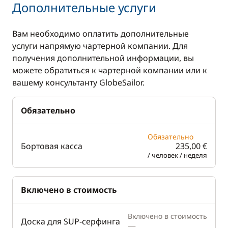
Дополнительные услуги
Стол в кокпите
Посудомоечная
машина
Электрическая
Вам необходимо оплатить дополнительные
лебёдка
Холодильник
услуги напрямую чартерной компании. Для
Электрический
получения дополнительной информации, вы
брашпиль
можете обратиться к чартерной компании или к
вашему консультанту GlobeSailor.
Обязательно
Обязательно
Бортовая касса
235,00 €
/ человек / неделя
Включено в стоимость
Включено в стоимость
Доска для SUP-серфинга
—