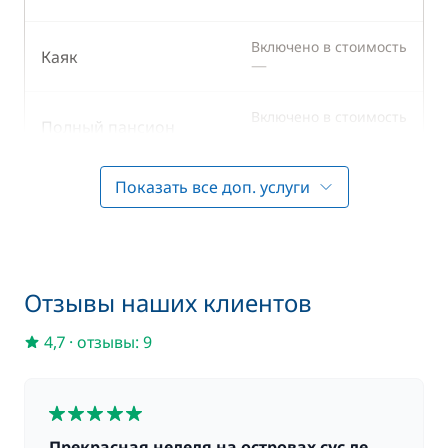
Включено в стоимость
Каяк
—
Включено в стоимость
Полный пансион
—
Показать все доп. услуги
Постельное белье +
Включено в стоимость
—
Полотенца
Включено в стоимость
Хостес
—
Отзывы наших клиентов
Включено в стоимость
Шкипер
4,7
·
отзывы: 9
—
Шлюпка (тузик) с
Включено в стоимость
5
—
подвесным мотором
Прекрасная неделя на островах сус ле