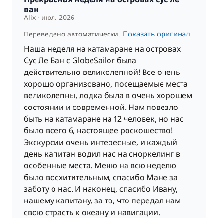
ван
Alix
июл. 2026
По желанию
Показать оригинал
Переведено автоматически.
190,00 €
Наша неделя на катамаране на островах
Каюта улучшенного класса
/ кабина
Сус Ле Ван с GlobeSailor была
действительно великолепной! Все очень
хорошо организовано, посещаемые места
великолепны, лодка была в очень хорошем
состоянии и современной. Нам повезло
быть на катамаране на 12 человек, но нас
было всего 6, настоящее роскошество!
Экскурсии очень интересные, и каждый
день капитан водил нас на сноркелинг в
особенные места. Меню на всю неделю
было восхитительным, спасибо Мане за
заботу о нас. И наконец, спасибо Ивану,
нашему капитану, за то, что передал нам
свою страсть к океану и навигации.