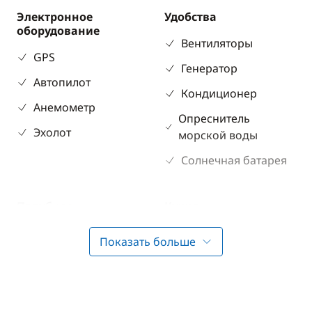
Электронное
Удобства
оборудование
Вентиляторы
GPS
Генератор
Автопилот
Кондиционер
Анемометр
Опреснитель
Эхолот
морской воды
Солнечная батарея
Палубное
Кухня
оборудование
Льдогенератор
Показать больше
Бимини
Микроволновая
Колонки в кокпите
печь
Палубный душ
Морозилка