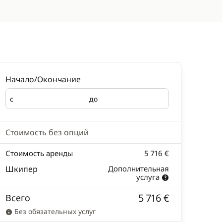
Начало/Окончание
с
до
Начало
Окончание
Стоимость без опций
Стоимость аренды
5 716 €
Шкипер
Дополнительная
услуга
5 716 €
Всего
Без обязательных услуг