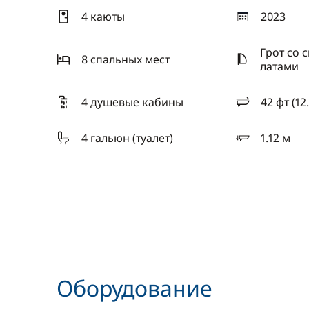
4 каюты
2023
год
Грот со 
8 спальныx мест
латами
4 душевые кабины
42 фт (12
длина
4 гальюн (туалет)
1.12 м
осадка
Оборудование