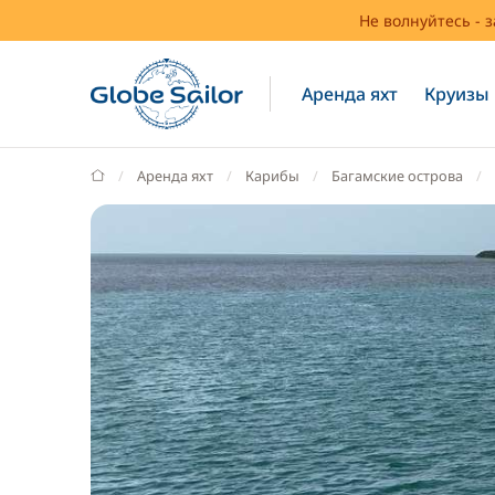
Не волнуйтесь - 
Аренда яхт
Круизы
GlobeSailor
Аренда яхт
Карибы
Багамские острова