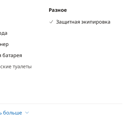
Разное
р
Защитная экипировка
ода
нер
 батарея
ские туалеты
ь больше
Досуг
ратор
Барбекю