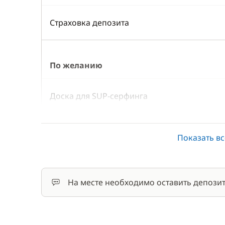
Страховка депозита
По желанию
Доска для SUP-серфинга
Каяк
Показать вс
Кок/Повар
На месте необходимо оставить депозит
Сбор за оформление документов