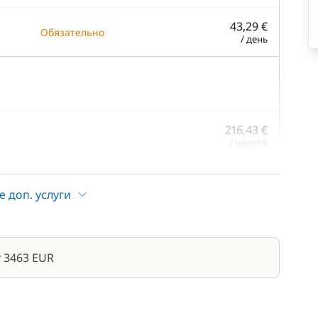
43,29 €
Обязательно
/ день
216,43 €
/ неделя
216,43 €
/ неделя
е доп. услуги
346,28 €
/ день
 3463 EUR
—
3.00 %