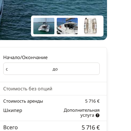
Начало/Окончание
с
до
Начало
Окончание
Стоимость без опций
Стоимость аренды
5 716 €
Шкипер
Дополнительная
услуга
5 716 €
Всего