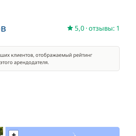
303,00 €
/ день
190,45 €
ов
5,0
·
отзывы: 1
/ день
наших клиентов, отображаемый рейтинг
 этого арендодателя.
+