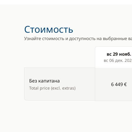
Брызгозащитный козырёк
Микровол
Колонки в кокпите
Морозилк
Палубный душ
Плита
Стоимость
Стол в кокпите
Холодиль
Узнайте стоимость и доступность на выбранные в
Электрическая лебёдка
вс 29 нояб.
Электрический брашпиль
Products
вс 06 дек. 202
Без капитана
6 449 €
Total price (excl. extras)