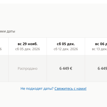
новая печь
Подключение MP3/Jack
а
ник
ами даты
вс 29 нояб.
сб 05 дек.
вс 06 
6
сб 05 дек. 2026
сб 12 дек. 2026
вс 13 дек
6 449 €
6 449
Распродано
Не подходят даты?
Свяжитесь с нами!