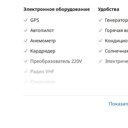
Электронное оборудование
Удобства
GPS
Генерато
Автопилот
Горячая в
Анемометр
Кондицио
Кардридер
Солнечная
Преобразователь 220V
Электриче
Радио VHF
Спидометр
Эхолот
Показат
Палубное оборудование
Кухня
Бимини
Льдогене