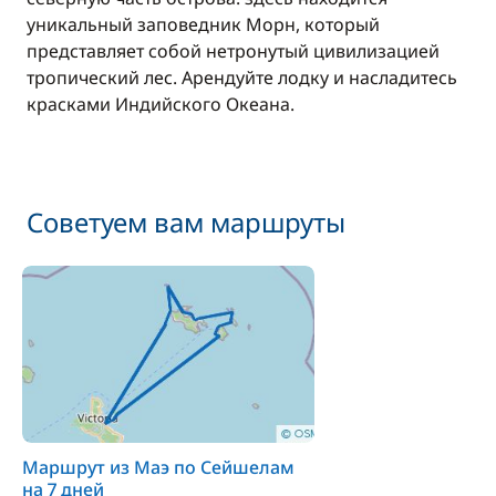
Хостес
—
уникальный заповедник Морн, который
представляет собой нетронутый цивилизацией
Включено в стоимость
тропический лес. Арендуйте лодку и насладитесь
Шкипер
—
красками Индийского Океана.
Включено в стоимость
Шлюпка (тузик)
—
Советуем вам маршруты
По желанию
150,00 €
Сетка безопасности для детей
/ единицу
Маршрут из Маэ по Сейшелам
на 7 дней