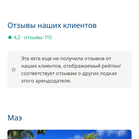
Включено в стоимость
Доска для SUP-серфинга
—
Отзывы наших клиентов
4,2
·
отзывы: 115
Включено в стоимость
Кок/Повар
—
Эта яхта еще не получила отзывов от
Включено в стоимость
Кондиционер
—
наших клиентов, отображаемый рейтинг
соответствует отзывам о других лодках
этого арендодателя.
Включено в стоимость
Матрос
—
Включено в стоимость
Подвесной двигатель
—
Маэ
Включено в стоимость
Полный пансион
—