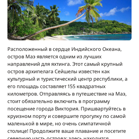
Включено в стоимость
Полотенца
—
Включено в стоимость
Постельное белье
—
Расположенный в сердце Индийского Океана,
Включено в стоимость
Спинакер
—
остров Маэ является одним из лучших
направлений для яхтинга. Этот самый крупный
остров архипелага Сейшелы известен как
Включено в стоимость
Судовые запасы (газ...)
—
культурный и туристический центр республики, а
его площадь составляет 155 квадратных
километров. Отправляясь в путешествие на Маэ,
Включено в стоимость
Топливо
—
стоит обязательно включить в программу
посещение города Виктория. Пришвартуйтесь в
Включено в стоимость
круизном порту и совершите прогулку по самой
Финальная уборка
—
маленькой в мире, но очень симпатичной
столице! Продолжите ваше плавание и посетите
Включено в стоимость
северную часть острова: здесь находится