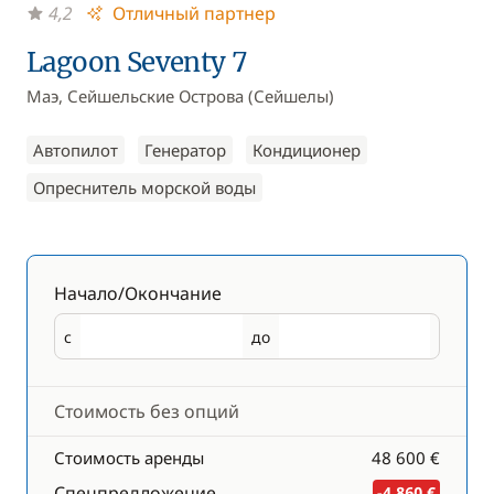
4,2
Отличный партнер
Lagoon Seventy 7
Маэ, Сейшельские Острова (Сейшелы)
Автопилот
Генератор
Кондиционер
Опреснитель морской воды
Начало/Окончание
с
до
Начало
Окончание
Стоимость без опций
Стоимость аренды
48 600 €
Спецпредложение
-4 860 €