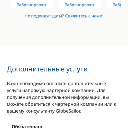
Забронировать
Забронировать
Заброн
Стол в кокпите
Не подходят даты?
Свяжитесь с нами!
Тиковая палуба
Электрический
брашпиль
Кухня
Досуг
Микроволновая
CD-плеер
Дополнительные услуги
печь
DVD-плеер
Морозилка
Вам необходимо оплатить дополнительные
Доска для SUP-
услуги напрямую чартерной компании. Для
Плита
серфинга
получения дополнительной информации, вы
Холодильник
Маски и трубки
можете обратиться к чартерной компании или к
вашему консультанту GlobeSailor.
Телевизор
Обязательно