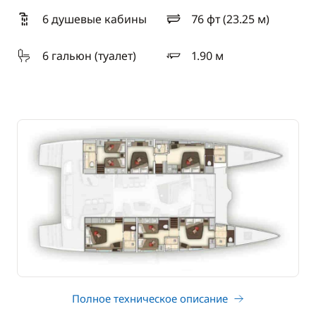
6 душевые кабины
76 фт (23.25 м)
длина
6 гальюн (туалет)
1.90 м
осадка
Полное техническое описание