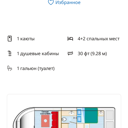
Избранное
1 каюты
4+2 спальныx мест
1 душевые кабины
30 фт (9.28 м)
длина
1 гальюн (туалет)