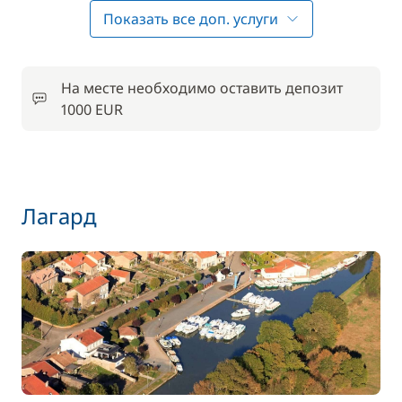
Показать все доп. услуги
55,00 €
Wi-Fi
/ неделя
50,00 €
На месте необходимо оставить депозит
Аренда велосипедов - взрослые
/ неделя
1000 EUR
35,00 €
Аренда велосипедов - дети
/ неделя
50,00 €
Лагард
Домашние животные
/ неделя
55,00 €
Паркинг
/ неделя
95,00 €
Финальная уборка
/ неделя