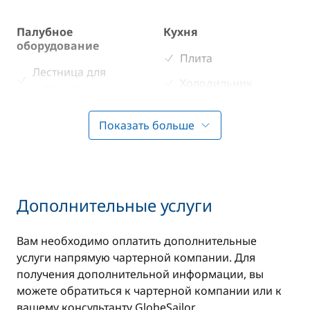
Палубное
Кухня
оборудование
Плита
Лестница для
Холодильник
купания
Показать больше
Досуг
CD-плеер
Подключение
Дополнительные услуги
MP3/Jack
Вам необходимо оплатить дополнительные
услуги напрямую чартерной компании. Для
получения дополнительной информации, вы
можете обратиться к чартерной компании или к
вашему консультанту GlobeSailor.