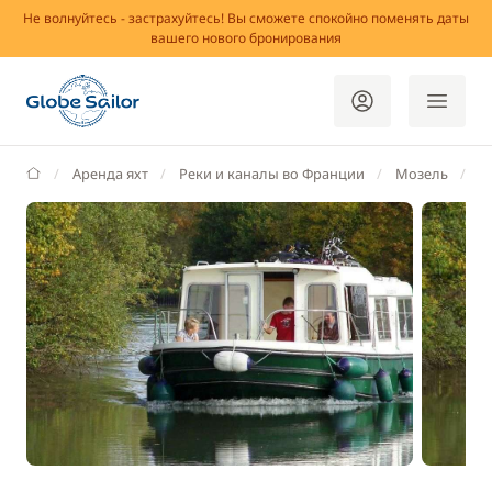
Не волнуйтесь - застрахуйтесь! Вы сможете спокойно поменять даты
вашего нового бронирования
GlobeSailor
Аренда яхт
Реки и каналы во Франции
Мозель
Л