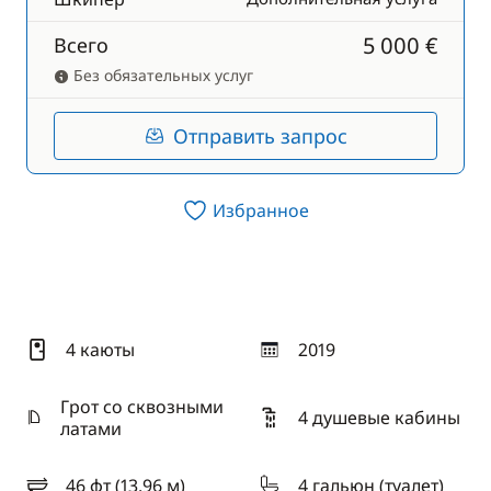
5 000 €
Всего
Без обязательных услуг
Отправить запрос
Избранное
4 каюты
2019
год
Грот со сквозными
4 душевые кабины
латами
46 фт (13.96 м)
4 гальюн (туалет)