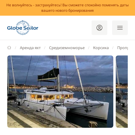
Не волнуйтесь - застрахуйтесь! Вы сможете спокойно поменять даты
вашего нового бронирования
GlobeSailor
Аренда яхт
Средиземноморье
Корсика
Проприа