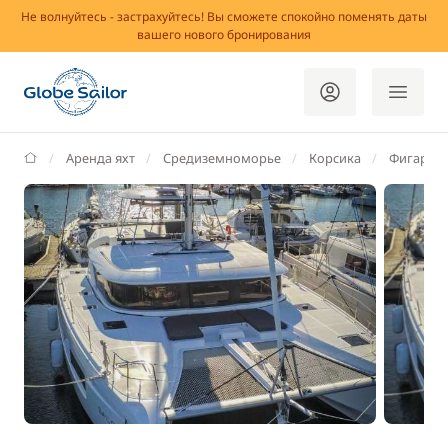
Не волнуйтесь - застрахуйтесь! Вы сможете спокойно поменять даты
вашего нового бронирования
GlobeSailor
Аренда яхт
Средиземноморье
Корсика
Фигари