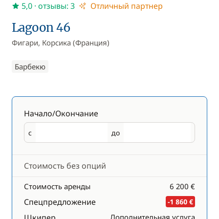
5,0
· отзывы: 3
Отличный партнер
Lagoon 46
Фигари, Корсика (Франция)
Барбекю
Начало/Окончание
с
до
Начало
Окончание
Стоимость без опций
Стоимость аренды
6 200 €
Спецпредложение
-1 860 €
Шкипер
Дополнительная услуга