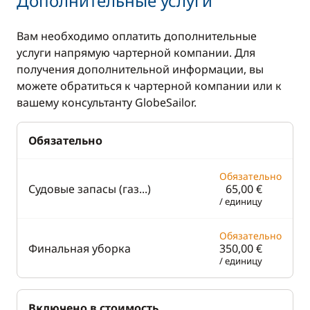
Дополнительные услуги
Носовое
подруливающее
Вам необходимо оплатить дополнительные
устройство
услуги напрямую чартерной компании. Для
получения дополнительной информации, вы
Палубный душ
можете обратиться к чартерной компании или к
Стол в кокпите
вашему консультанту GlobeSailor.
Электрический
брашпиль
Обязательно
Обязательно
Судовые запасы (газ...)
65,00 €
/ единицу
Обязательно
Финальная уборка
350,00 €
/ единицу
Включено в стоимость