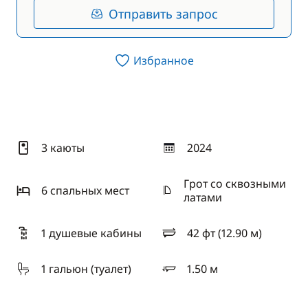
Отправить запрос
Избранное
3 каюты
2024
год
Грот со сквозными
6 спальныx мест
латами
1 душевые кабины
42 фт (12.90 м)
длина
1 гальюн (туалет)
1.50 м
осадка