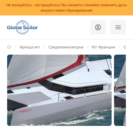
Не волнуйтесь - застрахуйтесь! Вы сможете спокойно поменять даты
вашего нового бронирования
GlobeSailor
Аренда яхт
Средиземноморье
Юг Франции
Од