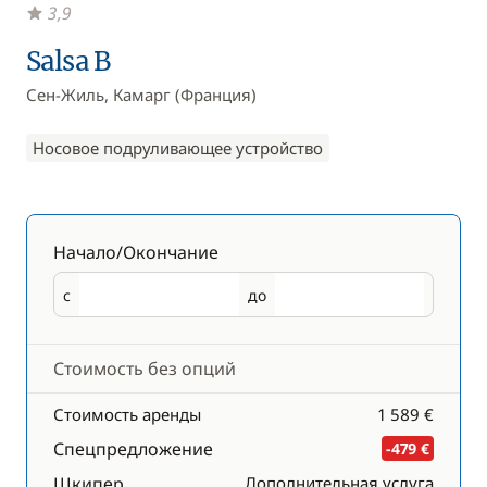
3,9
Salsa B
Сен-Жиль, Камарг (Франция)
Носовое подруливающее устройство
Начало/Окончание
с
до
Начало
Окончание
Стоимость без опций
Стоимость аренды
1 589 €
Спецпредложение
-479 €
Шкипер
Дополнительная услуга