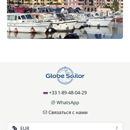
56,00 €
Барбекю
/ неделя
17,50 €
Детское сиденье
/ неделя
85,00 €
Домашние животные
/ единицу
77,00 €
Доска для SUP-серфинга
/ неделя
70,00 €
Паркинг
+33 1-89-48-04-29
/ неделя
WhatsApp
Экологичные средства гигиены
15,00 €
Связаться с нами
EUR