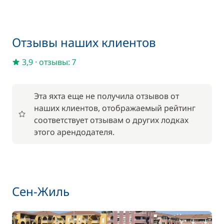
—
Включено в стоимость
Полотенца
—
Отзывы наших клиентов
3,9
·
отзывы: 7
Включено в стоимость
Постельное белье
—
Эта яхта еще не получила отзывов от
По желанию
наших клиентов, отображаемый рейтинг
соответствует отзывам о других лодках
этого арендодателя.
59,50 €
Wi-Fi
/ неделя
59,50 €
Аренда велосипедов - взрослые
/ неделя
Сен-Жиль
45,50 €
Аренда велосипедов - дети
/ неделя