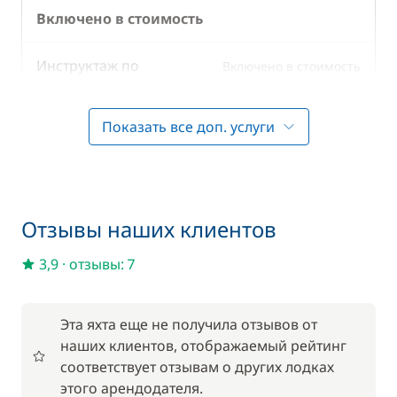
Включено в стоимость
Инструктаж по
Включено в стоимость
—
управлению яхтой
Показать все доп. услуги
Включено в стоимость
Полотенца
—
Включено в стоимость
Постельное белье
—
Отзывы наших клиентов
3,9
·
отзывы: 7
По желанию
59,50 €
Wi-Fi
Эта яхта еще не получила отзывов от
/ неделя
наших клиентов, отображаемый рейтинг
соответствует отзывам о других лодках
59,50 €
Аренда велосипедов - взрослые
этого арендодателя.
/ неделя