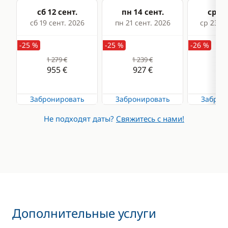
сб 12 сент.
пн 14 сент.
ср 16
сб 19 сент. 2026
пн 21 сент. 2026
ср 23 се
-25 %
-25 %
-26 %
1 279 €
1 239 €
1 2
955 €
927 €
89
Забронировать
Забронировать
Заброн
Не подходят даты?
Свяжитесь с нами!
Дополнительные услуги