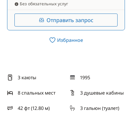
Без обязательных услуг
Отправить запрос
Избранное
3 каюты
1995
год
8 спальныx мест
3 душевые кабины
42 фт (12.80 м)
3 гальюн (туалет)
длина