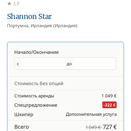
3,9
Shannon Star
Портумна, Ирландия (Ирландия)
Начало/Окончание
с
до
Начало
Окончание
Стоимость без опций
Стоимость аренды
1 049 €
Спецпредложение
-322 €
Шкипер
Дополнительная услуга
727 €
Всего
1 049 €