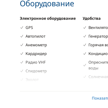
Оборудование
Электронное оборудование
Удобства
GPS
Вентилят
Автопилот
Генерато
Анемометр
Горячая в
Кардридер
Кондицио
Радио VHF
Опреснит
воды
Спидометр
Солнечная
Эхолот
Электриче
Показат
Палубное оборудование
Кухня