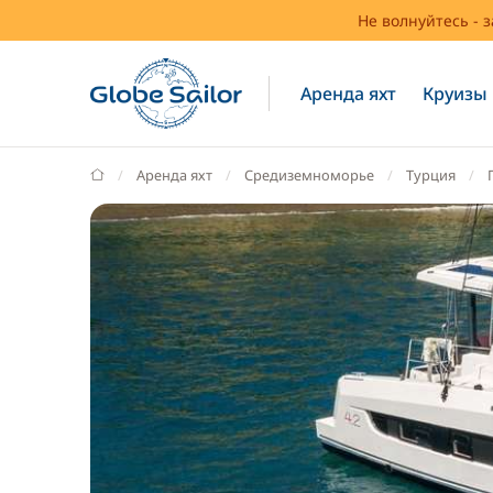
Не волнуйтесь - 
Аренда яхт
Круизы
GlobeSailor
Аренда яхт
Средиземноморье
Турция