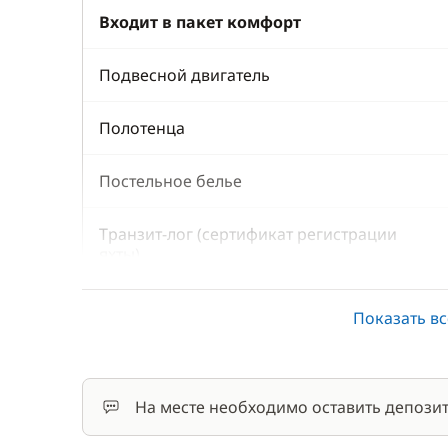
Входит в пакет комфорт
Подвесной двигатель
Полотенца
Постельное белье
Транзит-лог (сертификат регистрации
яхты)
Финальная уборка
Показать вс
Шлюпка (тузик)
На месте необходимо оставить депозит
По желанию