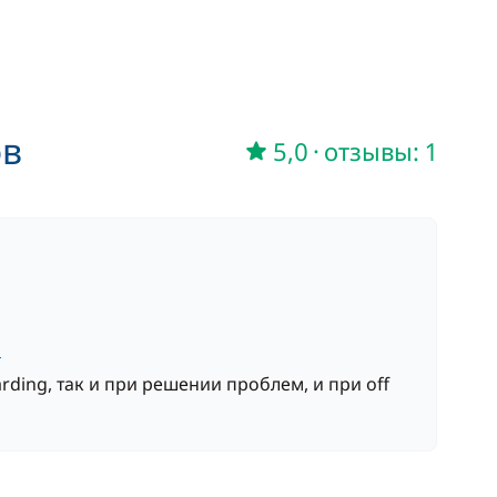
400,00 €
/ неделя
150,00 €
ов
/ неделя
5,0
·
отзывы: 1
170,00 €
/ день
170,00 €
/ день
л
200,00 €
ding, так и при решении проблем, и при off
600,00 €
170,00 €
/ день