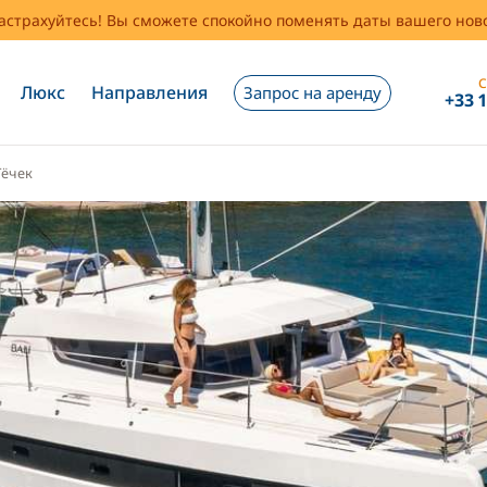
застрахуйтесь! Вы сможете спокойно поменять даты вашего но
С
Люкс
Направления
Запрос на аренду
+33 
Гёчек