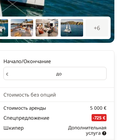
+6
Начало/Окончание
с
до
Начало
Окончание
Стоимость без опций
Стоимость аренды
5 000 €
Спецпредложение
-725 €
Шкипер
Дополнительная
услуга