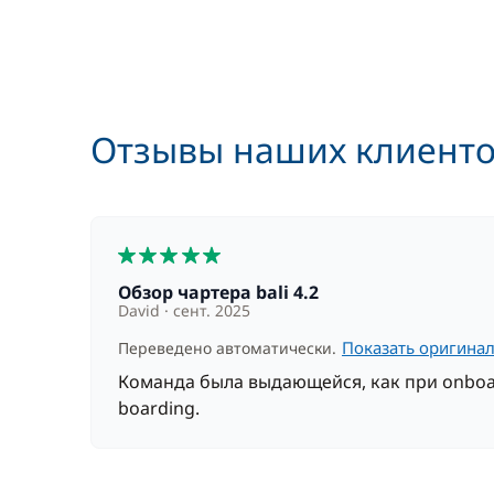
Геннакер
Доска для SUP-серфинга
Отзывы наших клиент
Кок/Повар
5
Матрос
Обзор чартера bali 4.2
David
сент. 2025
Показать оригина
Переведено автоматически.
Сетка безопасности для детей
Команда была выдающейся, как при onboar
boarding.
Страховка депозита
Хостес