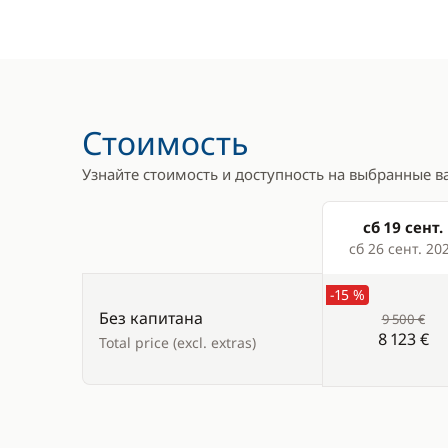
Бимини
Микровол
Колонки в кокпите
Плита
Лестница для купания
Холодиль
Палубный душ
Стоимость
Стол в кокпите
Узнайте стоимость и доступность на выбранные в
Электрическая лебёдка
Электрический брашпиль
сб 19 сент.
Products
сб 26 сент. 20
-15 %
Без капитана
9 500 €
8 123 €
Total price (excl. extras)