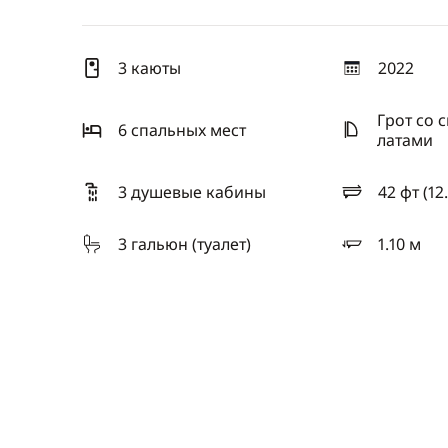
3 каюты
2022
год
Грот со 
6 спальныx мест
латами
3 душевые кабины
42 фт (12
длина
3 гальюн (туалет)
1.10 м
осадка