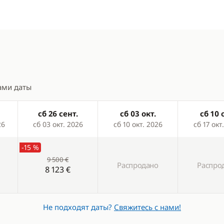
новая печь
ник
ами даты
сб 26 сент.
сб 03 окт.
сб 10 
26
сб 03 окт. 2026
сб 10 окт. 2026
сб 17 окт
-15 %
9 500 €
Распродано
Распро
8 123 €
Не подходят даты?
Свяжитесь с нами!