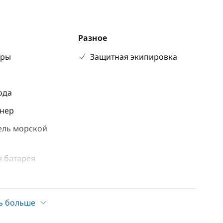
Разное
оры
Защитная экипировка
р
ода
нер
ель морской
 батарея
ские туалеты
ь больше