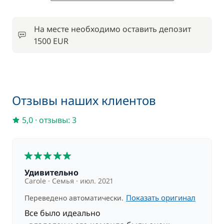
Включено в стоимость
На месте необходимо оставить депозит
Подвесной двигатель
—
1500 EUR
Включено в стоимость
Шлюпка (тузик)
—
Отзывы наших клиентов
По желанию
5,0
·
отзывы: 3
100,00 €
Wi-Fi
/ неделя
5
200,00 €
Сибоб / Морской скутер
Удивительно
/ неделя
Carole
Семья
июл. 2021
Показать оригинал
Переведено автоматически.
1 400,00 €
Хостес
/ неделя
Все было идеально