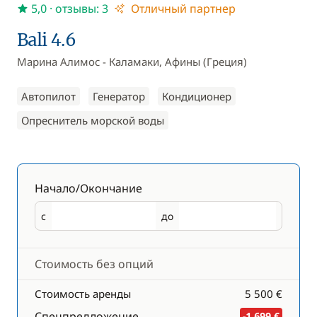
5,0
· отзывы: 3
Отличный партнер
Bali 4.6
Марина Алимос - Каламаки, Афины (Греция)
Автопилот
Генератор
Кондиционер
Опреснитель морской воды
Начало/Окончание
с
до
Начало
Окончание
Стоимость без опций
Стоимость аренды
5 500 €
Спецпредложение
-1 699 €