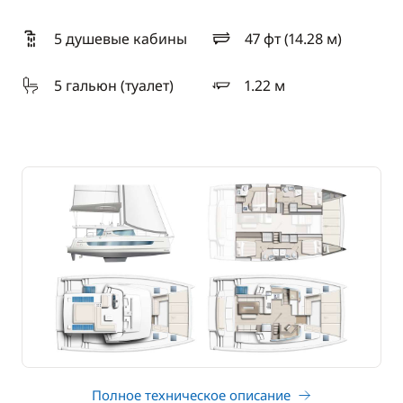
5 душевые кабины
47 фт (14.28 м)
длина
5 гальюн (туалет)
1.22 м
осадка
Полное техническое описание