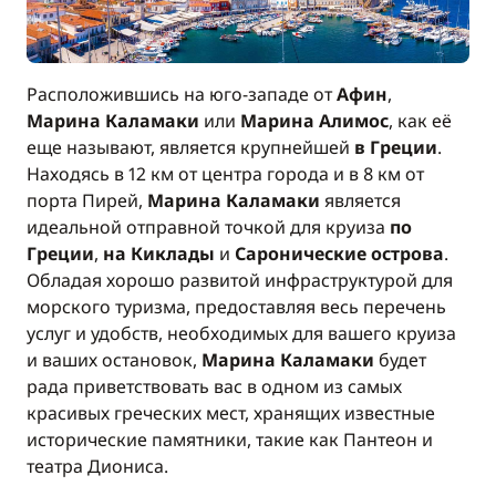
Расположившись на юго-западе от
Афин
,
Марина Каламаки
или
Марина Алимос
, как её
еще называют, является крупнейшей
в Греции
.
Находясь в 12 км от центра города и в 8 км от
порта Пирей,
Марина Каламаки
является
идеальной отправной точкой для круиза
по
Греции
,
на Киклады
и
Саронические острова
.
Обладая хорошо развитой инфраструктурой для
морского туризма, предоставляя весь перечень
услуг и удобств, необходимых для вашего круиза
и ваших остановок,
Марина Каламаки
будет
рада приветствовать вас в одном из самых
красивых греческих мест, хранящих известные
исторические памятники, такие как Пантеон и
театра Диониса.