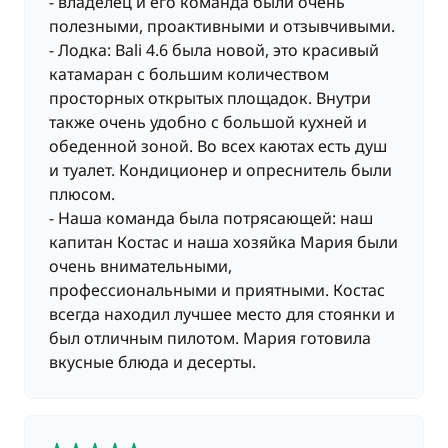
- владелец и его команда были очень
1 770,00 €
полезными, проактивными и отзывчивыми.
Шкипер
/ неделя
- Лодка: Bali 4.6 была новой, это красивый
катамаран с большим количеством
просторных открытых площадок. Внутри
также очень удобно с большой кухней и
обеденной зоной. Во всех каютах есть душ
и туалет. Кондиционер и опреснитель были
плюсом.
- Наша команда была потрясающей: наш
капитан Костас и наша хозяйка Мария были
очень внимательными,
профессиональными и приятными. Костас
всегда находил лучшее место для стоянки и
был отличным пилотом. Мария готовила
вкусные блюда и десерты.
5