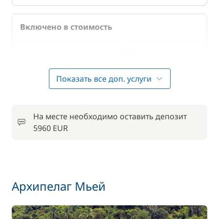
Включено в стоимость
Включено в стоимость
Безалкогольные напитки
—
Показать все доп. услуги
Включено в стоимость
Генератор
—
На месте необходимо оставить депозит
Включено в стоимость
Доска для SUP-серфинга
5960 EUR
—
Включено в стоимость
Каяк
—
Архипелаг Мьей
Включено в стоимость
Кок/Повар
—