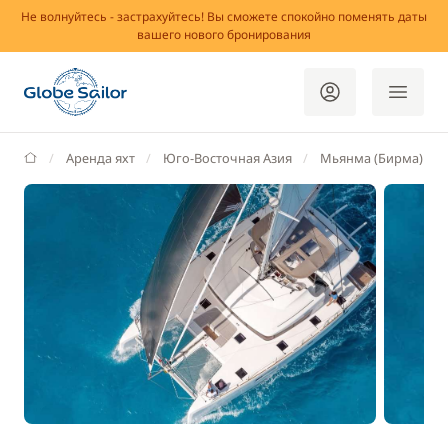
Не волнуйтесь - застрахуйтесь! Вы сможете спокойно поменять даты
вашего нового бронирования
GlobeSailor
Аренда яхт
Юго-Восточная Азия
Мьянма (Бирма)