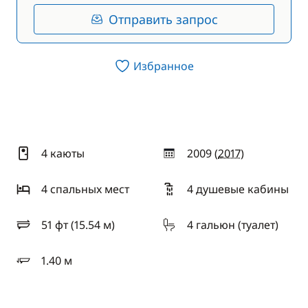
Отправить запрос
Избранное
4 каюты
2009 (
2017
)
год
4 спальныx мест
4 душевые кабины
51 фт (15.54 м)
4 гальюн (туалет)
длина
1.40 м
осадка