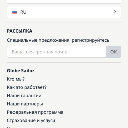
RU
Включено в стоимость
Продовольствие
—
РАССЫЛКА
Сетка безопасности для
Включено в стоимость
Специальные предложения: регистрируйтесь!
—
детей
OK
Включено в стоимость
Судовые запасы (газ...)
—
Globe Sailor
Включено в стоимость
Трансфер
Кто мы?
—
Как это работает?
Наши гарантии
Включено в стоимость
Финальная уборка
—
Наши партнеры
Реферальная программа
Включено в стоимость
Хостес
Страхование и услуги
—