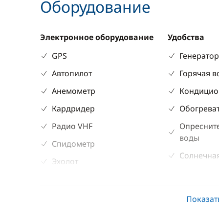
Оборудование
Электронное оборудование
Удобства
GPS
Генерато
Автопилот
Горячая в
Анемометр
Кондицио
Кардридер
Обогрева
Радио VHF
Опреснит
воды
Спидометр
Солнечная
Эхолот
Электриче
Показат
Палубное оборудование
Кухня