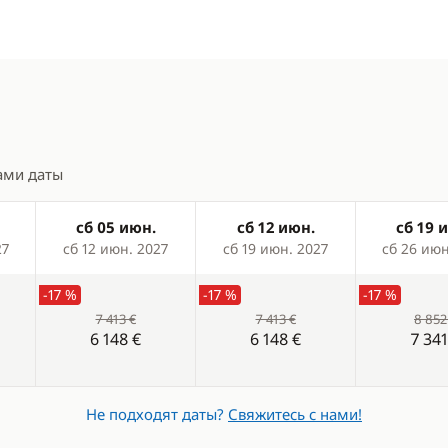
а
CD-плеер
а
Подключение MP3/Jack
ник
еский
ами даты
ник
сб 05 июн.
сб 12 июн.
сб 19 
27
сб 12 июн. 2027
сб 19 июн. 2027
сб 26 июн
-17 %
-17 %
-17 %
7 413 €
7 413 €
8 852
6 148 €
6 148 €
7 341
Не подходят даты?
Свяжитесь с нами!