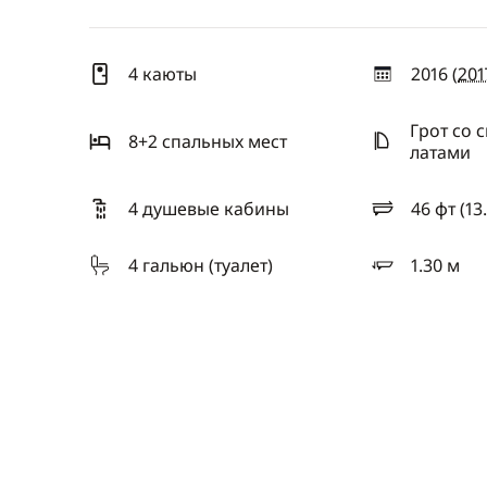
4 каюты
2016 (
201
год
Грот со 
8+2 спальныx мест
латами
4 душевые кабины
46 фт (13
длина
4 гальюн (туалет)
1.30 м
осадка