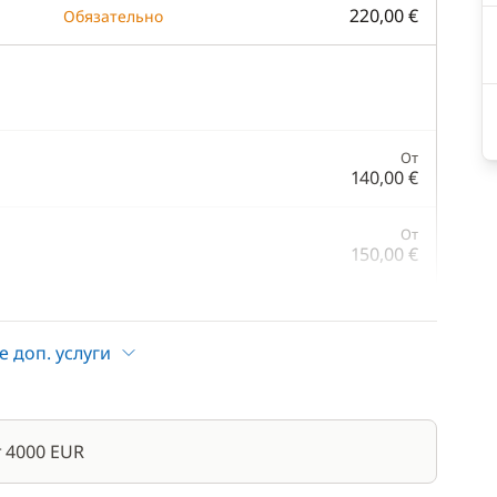
220,00 €
Обязательно
От
140,00 €
От
150,00 €
150,00 €
е доп. услуги
500,00 €
255,00 €
 4000 EUR
/ день