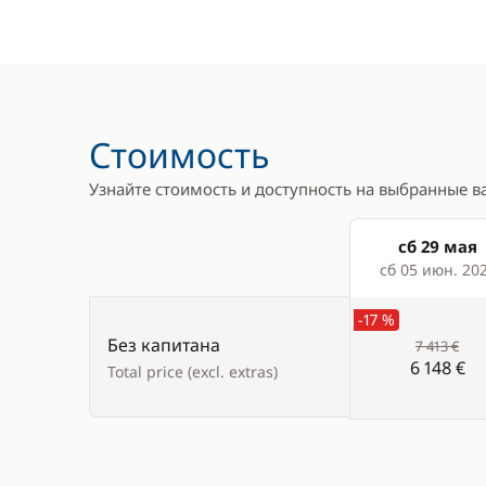
Бимини
Кофеварк
Брызгозащитный козырёк
Морозилк
Колонки в кокпите
Плита
Лестница для купания
Холодиль
Стоимость
Палубный душ
Электрич
Узнайте стоимость и доступность на выбранные в
холодиль
Стол в кокпите
Тиковое покрытие в
сб 29 мая
Products
кокпите
сб 05 июн. 20
Электрический брашпиль
-17 %
Без капитана
7 413 €
6 148 €
Total price (excl. extras)