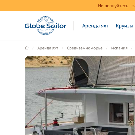
Не волнуйтесь - 
Аренда яхт
Круизы
GlobeSailor
Аренда яхт
Средиземноморье
Испания