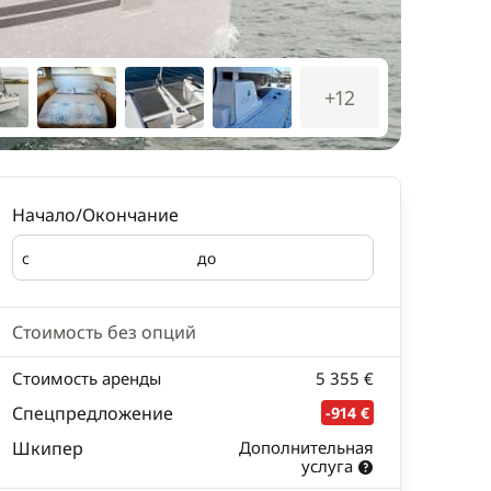
+12
Начало/Окончание
с
до
Начало
Окончание
Стоимость без опций
Стоимость аренды
5 355 €
Спецпредложение
-914 €
Шкипер
Дополнительная
услуга