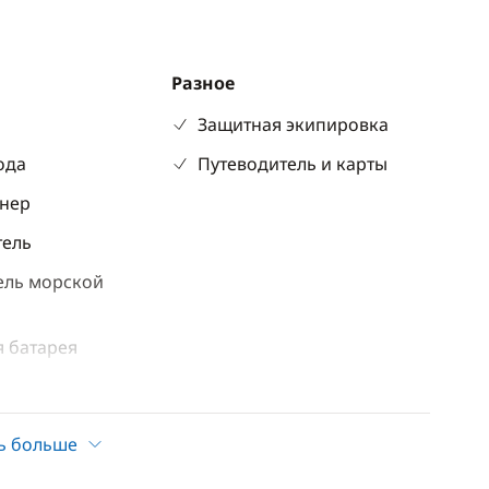
Разное
р
Защитная экипировка
ода
Путеводитель и карты
нер
тель
ель морской
 батарея
ские туалеты
ь больше
Досуг