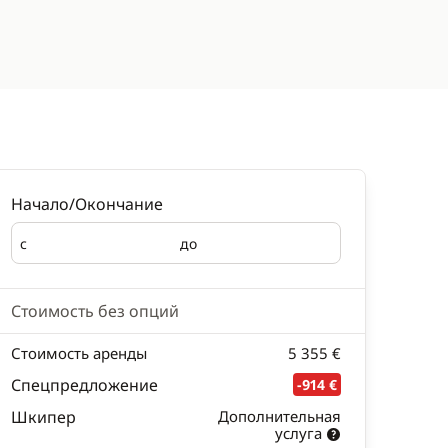
Начало/Окончание
с
до
Начало
Окончание
Стоимость без опций
Стоимость аренды
5 355 €
Спецпредложение
-914 €
Шкипер
Дополнительная
услуга