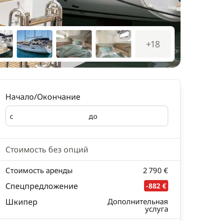
+18
Начало/Окончание
с
до
Начало
Окончание
Стоимость без опций
Стоимость аренды
2 790 €
Спецпредложение
-882 €
Шкипер
Дополнительная
услуга