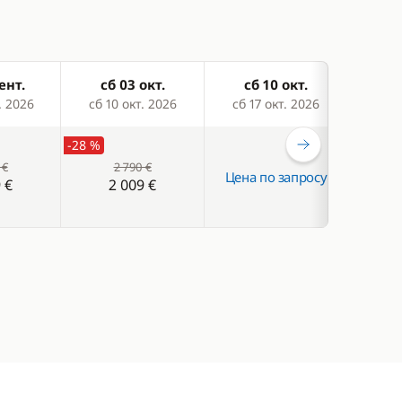
ент.
сб 03 окт.
сб 10 окт.
сб
. 2026
сб 10 окт. 2026
сб 17 окт. 2026
сб 2
-28 %
-32 %
 €
2 790 €
Цена по запросу
 €
2 009 €