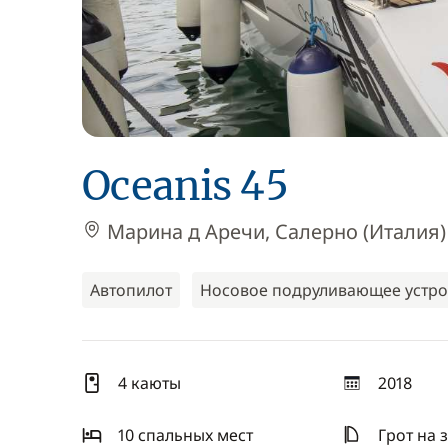
Oceanis 45
Марина д Аречи, Салерно (Италия)
Автопилот
Носовое подруливающее устро
4 каюты
2018
год
10 спальныx мест
Грот на 