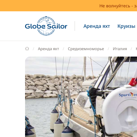
Не волнуйтесь - 
Аренда яхт
Круизы
GlobeSailor
Аренда яхт
Средиземноморье
Италия