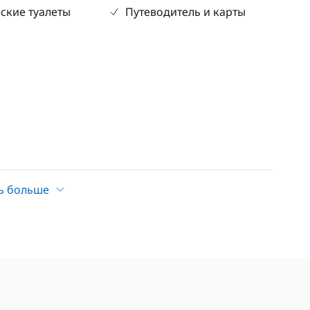
ские туалеты
Путеводитель и карты
ь больше
Досуг
а
CD-плеер
Подключение MP3/Jack
ник