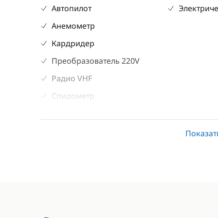
Автопилот
Электриче
Анемометр
Кардридер
Преобразователь 220V
Радио VHF
Спидометр
Эхолот
Показат
Палубное оборудование
Кухня
Бимини
Морозилк
Брызгозащитный козырёк
Плита
Колонки в кокпите
Холодиль
Лестница для купания