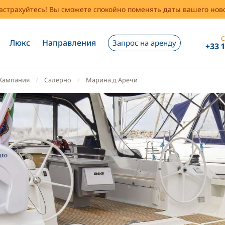
застрахуйтесь! Вы сможете спокойно поменять даты вашего но
С
Люкс
Направления
Запрос на аренду
+33 
Кампания
Салерно
Марина д Аречи