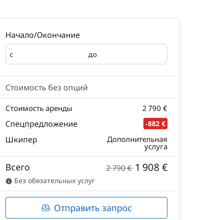
Начало/Окончание
с
до
Начало
Окончание
Стоимость без опций
Стоимость аренды
2 790 €
Спецпредложение
-882 €
Шкипер
Дополнительная
услуга
1 908 €
Всего
2 790 €
Без обязательных услуг
Отправить запрос