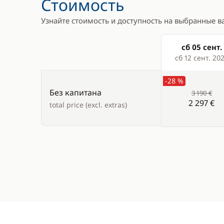
Стоимость
Носовое подруливающее
Узнайте стоимость и доступность на выбранные в
устройство
Палубный душ
сб 05 сент.
Products
сб 12 сент. 20
Стол в кокпите
-28 %
Тиковая палуба
Без капитана
3 190 €
Электрическая лебёдка
2 297 €
total price (excl. extras)
Электрический брашпиль