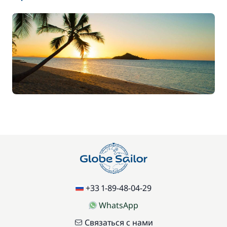
9,38 €
Каяк
/ ночь
15,63 €
Полотенца
/ единицу
343,75 €
Хостес
/ день
+33 1-89-48-04-29
WhatsApp
Связаться с нами