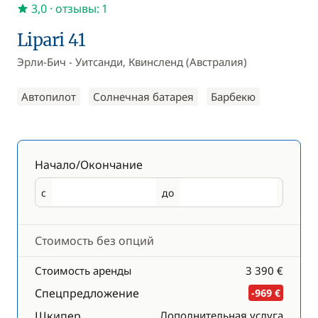
3,0
· отзывы: 1
Lipari 41
Эрли-Бич - Уитсанди, Квинсленд (Австралия)
Автопилот
Солнечная батарея
Барбекю
Начало/Окончание
с
до
Начало
Окончание
Стоимость без опций
Стоимость аренды
3 390 €
Спецпредложение
-969 €
Шкипер
Дополнительная услуга