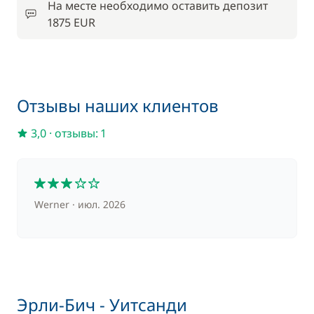
На месте необходимо оставить депозит
1875 EUR
Входит в пакет комфорт
Подвесной двигатель
—
Входит в пакет комфорт
Постельное белье
—
Отзывы наших клиентов
Входит в пакет комфорт
Финальная уборка
3,0
·
отзывы: 1
—
Входит в пакет комфорт
Шлюпка (тузик)
3
—
Werner
июл. 2026
По желанию
18,75 €
Доска для SUP-серфинга
/ ночь
Эрли-Бич - Уитсанди