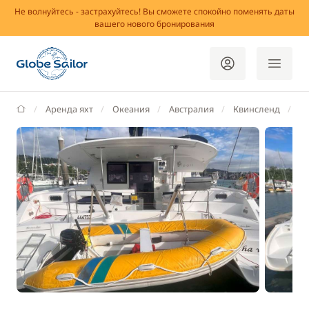
Не волнуйтесь - застрахуйтесь! Вы сможете спокойно поменять даты
вашего нового бронирования
GlobeSailor
Аренда яхт
Океания
Австралия
Квинсленд
Эр