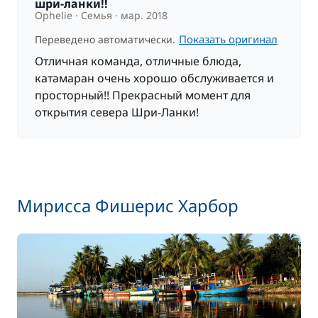
Спинакер
шри-ланки!!
—
Ophelie
Семья
мар. 2018
Показать оригинал
Переведено автоматически.
Включено в стоимость
Финальная уборка
—
Отличная команда, отличные блюда,
катамаран очень хорошо обслуживается и
Включено в стоимость
просторный!! Прекрасный момент для
Шкипер
—
открытия севера Шри-Ланки!
Включено в стоимость
Шлюпка (тузик)
—
Мирисса Фишерис Харбор