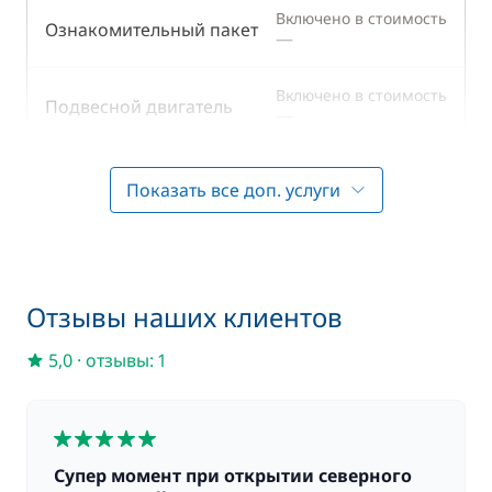
Маски и трубки
Плита
Включено в стоимость
Ознакомительный пакет
—
Рыболовные снасти
Тостер
Холодильник
Включено в стоимость
Подвесной двигатель
—
Электрический
холодильник
Включено в стоимость
Полный пансион
Показать все доп. услуги
—
Включено в стоимость
Полотенца
—
Отзывы наших клиентов
Включено в стоимость
Постельное белье
—
5,0
·
отзывы: 1
Сбор за оформление
Включено в стоимость
—
документов
5
Супер момент при открытии северного
Включено в стоимость