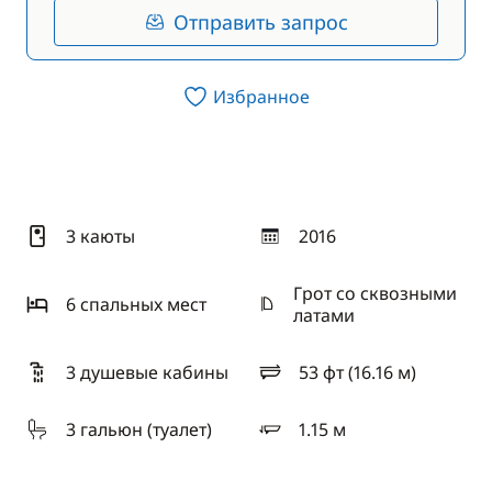
Отправить запрос
Избранное
3 каюты
2016
год
Грот со сквозными
6 спальныx мест
латами
3 душевые кабины
53 фт (16.16 м)
длина
3 гальюн (туалет)
1.15 м
осадка