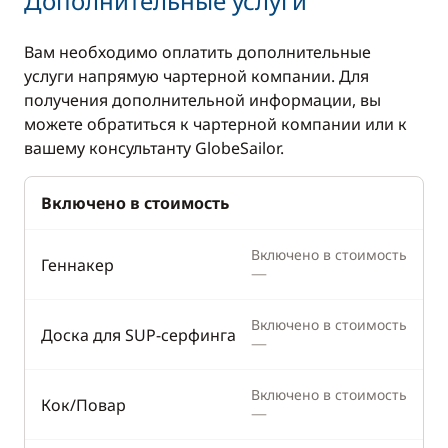
Дополнительные услуги
Защитная
Бимини
экипировка
Вам необходимо оплатить дополнительные
Лестница для
услуги напрямую чартерной компании. Для
купания
получения дополнительной информации, вы
Палубный душ
можете обратиться к чартерной компании или к
вашему консультанту GlobeSailor.
Стол в кокпите
Тиковая палуба
Включено в стоимость
Электрический
брашпиль
Включено в стоимость
Геннакер
—
Кухня
Досуг
Включено в стоимость
Доска для SUP-серфинга
—
Кофеварка
Доска для SUP-
серфинга
Льдогенератор
Включено в стоимость
Кок/Повар
Каяк
—
Морозилка